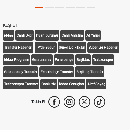
KEŞFET
iddaa
Canlı Skor
Puan Durumu
Canlı Anlatım
At Yarışı
Transfer Haberleri
TV'de Bugün
Süper Lig Fikstür
Süper Lig Haberleri
iddaa Programı
Galatasaray
Fenerbahçe
Beşiktaş
Trabzonspor
Galatasaray Transfer
Fenerbahçe Transfer
Beşiktaş Transfer
Trabzonspor Transfer
Canlı İzle
iddaa Sonuçları
Aktif Sayaç
Takip Et