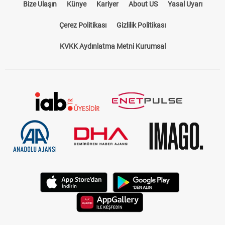
Bize Ulaşın
Künye
Kariyer
About US
Yasal Uyarı
Çerez Politikası
Gizlilik Politikası
KVKK Aydınlatma Metni Kurumsal