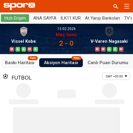
ANA SAYFA
İLK11 KUR
At Yarışı Bankoları
TV'
Hızlı Erişim
13.02.2026
Maç Sonu
Vissel Kobe
V-Varen Nagasaki
2 - 0
M
G
G
M
G
M
M
G
G
M
Yeni
Yeni
Baskı Haritası
Aksiyon Haritası
Canlı Puan Durumu
FUTBOL
GMT +00:00