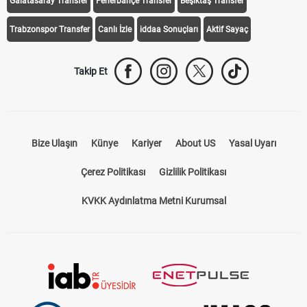
Galatasaray Transfer
Fenerbahçe Transfer
Beşiktaş Transfer
Trabzonspor Transfer
Canlı İzle
iddaa Sonuçları
Aktif Sayaç
Takip Et
Bize Ulaşın
Künye
Kariyer
About US
Yasal Uyarı
Çerez Politikası
Gizlilik Politikası
KVKK Aydınlatma Metni Kurumsal