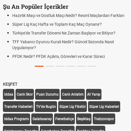
Şu An Popüler İçerikler
Hazırlık Maçı ve Dostluk Maçı Nedir? Resmî Maçlardan Farkları
Süper Lig Kaç Hafta ve Toplam Kaç Maç Oynanır?
Türkiye'de Transfer Dönemi Ne Zaman Başlıyor ve Bitiyor?
TFF Yabancı Oyuncu Kuralı Nedir? Güncel Sezonda Nasıl
Uygulanıyor?
PFDK Nedir? PFDK Açılımı, Görevleri ve Karar Süreci
KEŞFET
iddaa
Canlı Skor
Puan Durumu
Canlı Anlatım
At Yarışı
Transfer Haberleri
TV'de Bugün
Süper Lig Fikstür
Süper Lig Haberleri
iddaa Programı
Galatasaray
Fenerbahçe
Beşiktaş
Trabzonspor