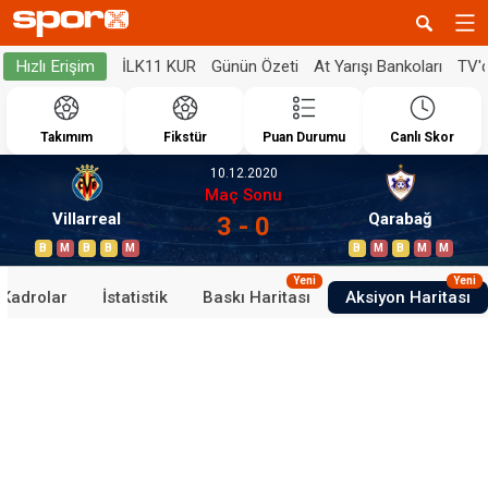
İLK11 KUR
Günün Özeti
At Yarışı Bankoları
TV'
Hızlı Erişim
Takımım
Fikstür
Puan Durumu
Canlı Skor
10.12.2020
Maç Sonu
Villarreal
Qarabağ
3 - 0
B
M
B
B
M
B
M
B
M
M
Yeni
Yeni
Kadrolar
İstatistik
Baskı Haritası
Aksiyon Haritası