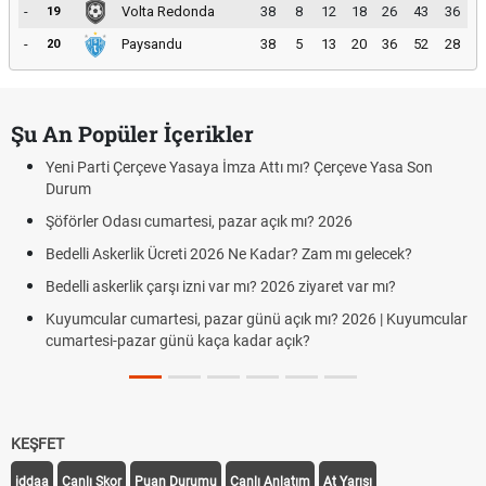
-
Volta Redonda
38
8
12
18
26
43
36
19
-
Paysandu
38
5
13
20
36
52
28
20
Şu An Popüler İçerikler
Yeni Parti Çerçeve Yasaya İmza Attı mı? Çerçeve Yasa Son
Durum
Şöförler Odası cumartesi, pazar açık mı? 2026
Bedelli Askerlik Ücreti 2026 Ne Kadar? Zam mı gelecek?
Bedelli askerlik çarşı izni var mı? 2026 ziyaret var mı?
Kuyumcular cumartesi, pazar günü açık mı? 2026 | Kuyumcular
cumartesi-pazar günü kaça kadar açık?
KEŞFET
iddaa
Canlı Skor
Puan Durumu
Canlı Anlatım
At Yarışı