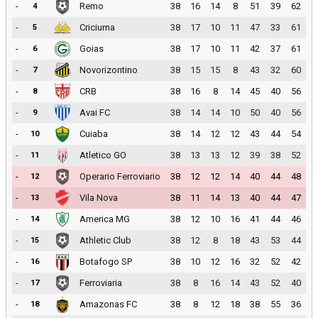
-
Remo
38
16
14
8
51
39
62
4
-
Criciuma
38
17
10
11
47
33
61
5
-
Goias
38
17
10
11
42
37
61
6
-
Novorizontino
38
15
15
8
43
32
60
7
-
CRB
38
16
8
14
45
40
56
8
-
Avai FC
38
14
14
10
50
40
56
9
-
Cuiaba
38
14
12
12
43
44
54
10
-
Atletico GO
38
13
13
12
39
38
52
11
-
Operario Ferroviario
38
12
12
14
40
44
48
12
-
Vila Nova
38
11
14
13
40
44
47
13
-
America MG
38
12
10
16
41
44
46
14
-
Athletic Club
38
12
8
18
43
53
44
15
-
Botafogo SP
38
10
12
16
32
52
42
16
-
Ferroviaria
38
8
16
14
43
52
40
17
-
Amazonas FC
38
8
12
18
38
55
36
18