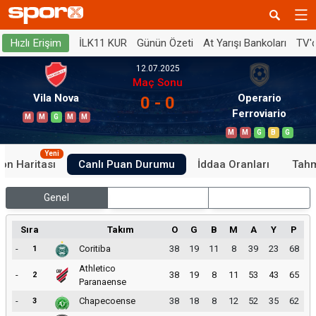
İLK11 KUR
Günün Özeti
At Yarışı Bankoları
TV'
Hızlı Erişim
12.07.2025
Maç Sonu
Vila Nova
Operario
0 - 0
Ferroviario
M
M
G
M
M
M
M
G
B
G
Yeni
on Haritası
Canlı Puan Durumu
İddaa Oranları
Tahm
Genel
İç Saha
Dış Saha
Sıra
Takım
O
G
B
M
A
Y
P
-
Coritiba
38
19
11
8
39
23
68
1
Athletico
-
38
19
8
11
53
43
65
2
Paranaense
-
Chapecoense
38
18
8
12
52
35
62
3