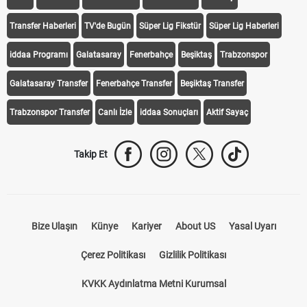
Transfer Haberleri
TV'de Bugün
Süper Lig Fikstür
Süper Lig Haberleri
iddaa Programı
Galatasaray
Fenerbahçe
Beşiktaş
Trabzonspor
Galatasaray Transfer
Fenerbahçe Transfer
Beşiktaş Transfer
Trabzonspor Transfer
Canlı İzle
iddaa Sonuçları
Aktif Sayaç
Takip Et
Bize Ulaşın
Künye
Kariyer
About US
Yasal Uyarı
Çerez Politikası
Gizlilik Politikası
KVKK Aydınlatma Metni Kurumsal