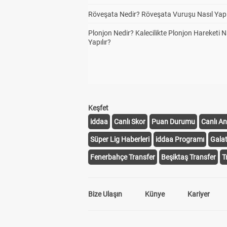
Röveşata Nedir? Röveşata Vuruşu Nasıl Yapı
Plonjon Nedir? Kalecilikte Plonjon Hareketi N
Yapılır?
Keşfet
iddaa
Canlı Skor
Puan Durumu
Canlı An
Süper Lig Haberleri
iddaa Programı
Gala
Fenerbahçe Transfer
Beşiktaş Transfer
T
Bize Ulaşın
Künye
Kariyer