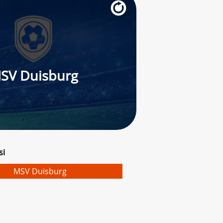
SV Duisburg
si
MSV Duisburg