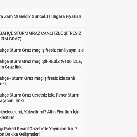
a Zam Mı Geldi? Güncel JTI Sigara Fiyatları
BAHÇE STURM GRAZ CANLI İZLE ŞİFRESİZ
TURM GRAZ)
hçe Sturm Graz maçı şifresiz canlı yayın izle
ahçe Sturm Graz maçı ŞİFRESİZ tv100 İZLE,
rm Graz link
hçe - Sturm Graz maçı şifresiz izle canlı
inki
hçe Sturm Graz ücretsiz izle, Fener Sturm
çı canlı linki
ükselecek mi, Yükselir mi? Altın Fiyatları İçin
lentiler
gı Paketi Resmî Gazete'de Yayımlandı mı?
on Dakika Gelişmeleri