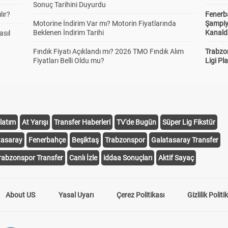
Sonuç Tarihini Duyurdu
lır?
Fenerb
Motorine İndirim Var mı? Motorin Fiyatlarında
Şampiy
Beklenen İndirim Tarihi
Kanald
asıl
Fındık Fiyatı Açıklandı mı? 2026 TMO Fındık Alım
Trabzo
Fiyatları Belli Oldu mu?
Ligi Pla
latım
At Yarışı
Transfer Haberleri
TV'de Bugün
Süper Lig Fikstür
tasaray
Fenerbahçe
Beşiktaş
Trabzonspor
Galatasaray Transfer
rabzonspor Transfer
Canlı İzle
iddaa Sonuçları
Aktif Sayaç
About US
Yasal Uyarı
Çerez Politikası
Gizlilik Politi