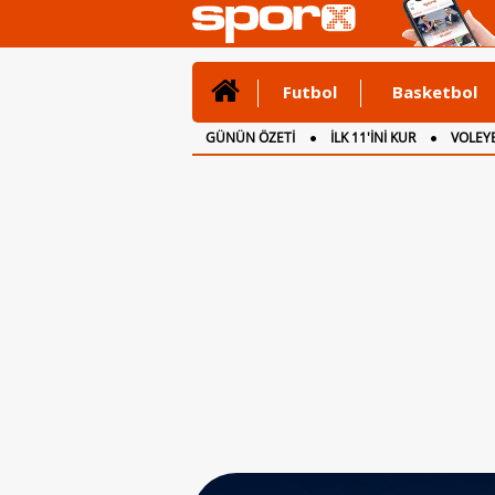
Futbol
Basketbol
GÜNÜN ÖZETİ
İLK 11'İNİ KUR
VOLEYB
CANLI ANLATIM
İNGİLTERE