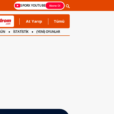
SPORX YOUTUBE
Abone Ol
At Yarışı
Tümü
GÜN
İSTATİSTİK
(YENİ) OYUNLAR