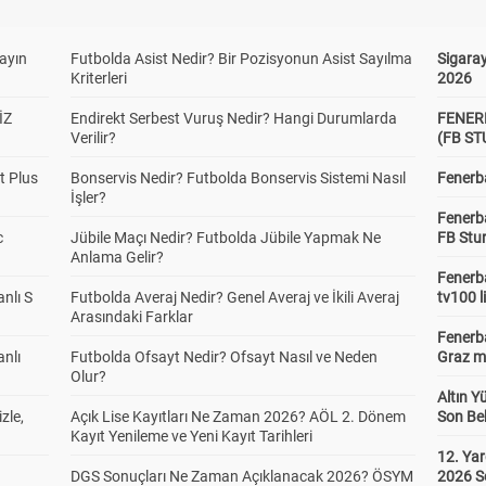
yayın
Futbolda Asist Nedir? Bir Pozisyonun Asist Sayılma
Sigaray
Kriterleri
2026
İZ
Endirekt Serbest Vuruş Nedir? Hangi Durumlarda
FENER
Verilir?
(FB S
t Plus
Bonservis Nedir? Futbolda Bonservis Sistemi Nasıl
Fenerba
İşler?
Fenerb
c
Jübile Maçı Nedir? Futbolda Jübile Yapmak Ne
FB Stu
Anlama Gelir?
Fenerba
anlı S
Futbolda Averaj Nedir? Genel Averaj ve İkili Averaj
tv100 l
Arasındaki Farklar
Fenerba
anlı
Futbolda Ofsayt Nedir? Ofsayt Nasıl ve Neden
Graz ma
Olur?
Altın Y
zle,
Açık Lise Kayıtları Ne Zaman 2026? AÖL 2. Dönem
Son Bek
Kayıt Yenileme ve Yeni Kayıt Tarihleri
12. Yar
DGS Sonuçları Ne Zaman Açıklanacak 2026? ÖSYM
2026 S