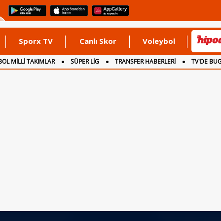
Sporx TV
Canlı Skor
Voleybol
OL MİLLİ TAKIMLAR
SÜPER LİG
TRANSFER HABERLERİ
TV'DE BU