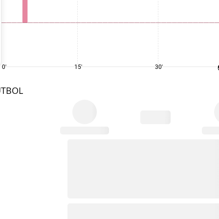
0'
15'
30'
UTBOL