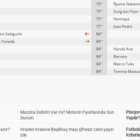
73''
Ryuma Nakano
75''
Sung-Jun Yoon
75''
Henrique
77''
Joao Pedro
ro Sekiguchi
84''
a Yoneda
84''
84''
Haruki Arai
84''
Barreto
84''
Marco Tulio
84''
Temma Matsu
Mazota İndirim Var mı? Motorin Fiyatlarında Son
Plonjon
Durum
Yapılır
anır?
Hradec Kralove Beşiktaş maçı şifresiz canlı yayın
Futbold
izle
Kriterle