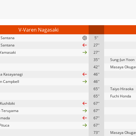
V-Varen Nagasaki
 Santana
5''
 Santana
27''
Yamasaki
27''
35''
Sung-Jun Yoon
42''
Masaya Okuga
a Kasayanagi
46''
n Campbell
46''
65''
Taiyo Hiraoka
65''
Fuchi Honda
Kushibiki
67''
o Teruyama
67''
Yamada
67''
Pituca
67''
73''
Masaya Okuga