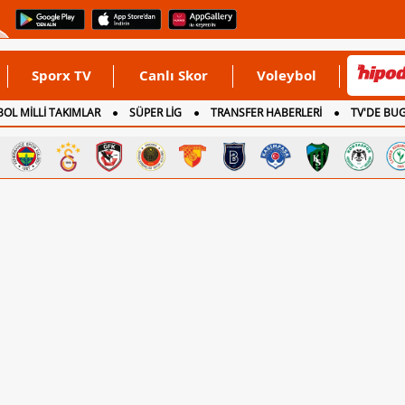
Sporx TV
Canlı Skor
Voleybol
OL MİLLİ TAKIMLAR
SÜPER LİG
TRANSFER HABERLERİ
TV'DE BU