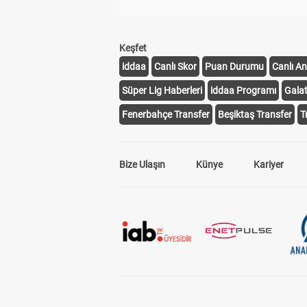
Keşfet
iddaa
Canlı Skor
Puan Durumu
Canlı An
Süper Lig Haberleri
iddaa Programı
Gala
Fenerbahçe Transfer
Beşiktaş Transfer
T
Bize Ulaşın
Künye
Kariyer