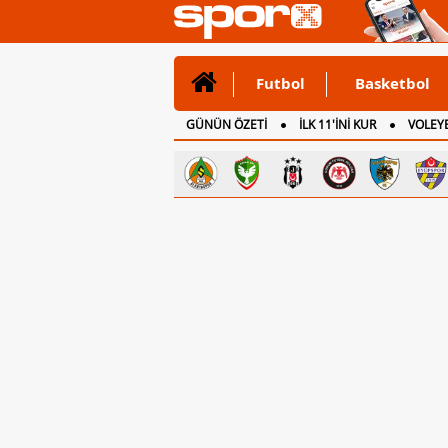
Futbol
Basketbol
GÜNÜN ÖZETİ
İLK 11'İNİ KUR
VOLEYB
CANLI ANLATIM
İNGİLTERE