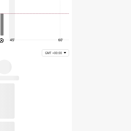
45'
60'
75'
GMT +00:00