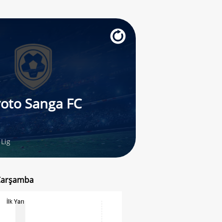
oto Sanga FC
 Lig
 Çarşamba
İlk Yarı