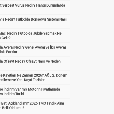
kt Serbest Vuruş Nedir? Hangi Durumlarda
is Nedir? Futbolda Bonservis Sistemi Nasıl
 Maçı Nedir? Futbolda Jübile Yapmak Ne
 Gelir?
a Averaj Nedir? Genel Averaj ve İkili Averaj
aki Farklar
da Ofsayt Nedir? Ofsayt Nasıl ve Neden
ise Kayıtları Ne Zaman 2026? AÖL 2. Dönem
enileme ve Yeni Kayıt Tarihleri
e İndirim Var mı? Motorin Fiyatlarında
n İndirim Tarihi
Fiyatı Açıklandı mı? 2026 TMO Fındık Alım
rı Belli Oldu mu?