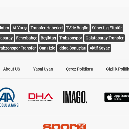
latım
At Yarışı
Transfer Haberleri
TV'de Bugün
Süper Lig Fikstür
tasaray
Fenerbahçe
Beşiktaş
Trabzonspor
Galatasaray Transfer
rabzonspor Transfer
Canlı İzle
iddaa Sonuçları
Aktif Sayaç
About US
Yasal Uyarı
Çerez Politikası
Gizlilik Politi