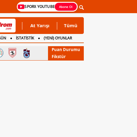
SPORX YOUTUBE
Abone Ol
At Yarışı
Tümü
GÜN
İSTATİSTİK
(YENİ) OYUNLAR
Puan Durumu
Fikstür