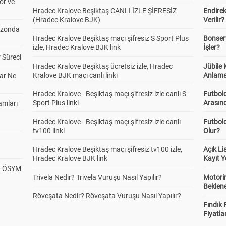
or ve
Hradec Kralove Beşiktaş CANLI İZLE ŞİFRESİZ
Endire
(Hradec Kralove BJK)
Verilir?
ezonda
Hradec Kralove Beşiktaş maçı şifresiz S Sport Plus
Bonserv
izle, Hradec Kralove BJK link
İşler?
 Süreci
Hradec Kralove Beşiktaş ücretsiz izle, Hradec
Jübile
Kralove BJK maçı canlı linki
Anlama
ar Ne
Hradec Kralove - Beşiktaş maçı şifresiz izle canlı S
Futbold
Sport Plus linki
Arasınd
amları
Hradec Kralove - Beşiktaş maçı şifresiz izle canlı
Futbol
tv100 linki
Olur?
Hradec Kralove Beşiktaş maçı şifresiz tv100 izle,
Açık L
Hradec Kralove BJK link
Kayıt Y
? ÖSYM
Trivela Nedir? Trivela Vuruşu Nasıl Yapılır?
Motorin
Beklene
Röveşata Nedir? Röveşata Vuruşu Nasıl Yapılır?
Fındık 
Fiyatla