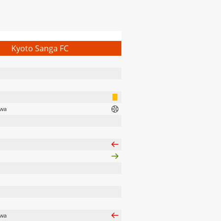
Kyoto Sanga FC
wa
wa