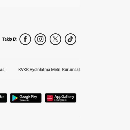
Takip Et
kası
KVKK Aydınlatma Metni Kurumsal