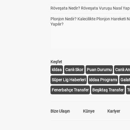
Röveşata Nedir? Röveşata Vuruşu Nasıl Yapı
Plonjon Nedir? Kalecilikte Plonjon Hareketi N
Yapılır?
Keşfet
iddaa
Canlı Skor
Puan Durumu
Canlı An
Süper Lig Haberleri
iddaa Programı
Gala
Fenerbahçe Transfer
Beşiktaş Transfer
T
Bize Ulaşın
Künye
Kariyer