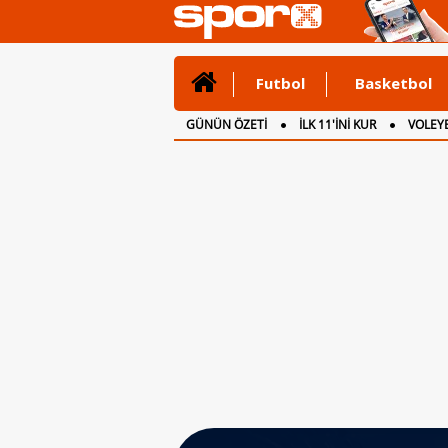
Futbol
Basketbol
GÜNÜN ÖZETİ
İLK 11'İNİ KUR
VOLEYB
CANLI ANLATIM
İNGİLTERE