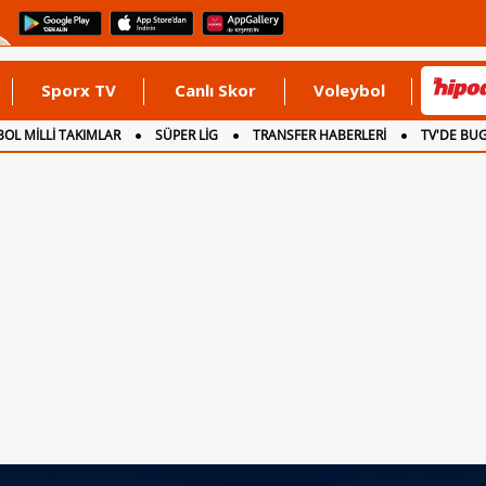
Sporx TV
Canlı Skor
Voleybol
OL MİLLİ TAKIMLAR
SÜPER LİG
TRANSFER HABERLERİ
TV'DE BU