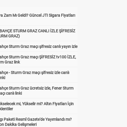
a Zam Mı Geldi? Güncel JTI Sigara Fiyatları
BAHÇE STURM GRAZ CANLI İZLE ŞİFRESİZ
TURM GRAZ)
hçe Sturm Graz maçı şifresiz canlı yayın izle
ahçe Sturm Graz maçı ŞİFRESİZ tv100 İZLE,
rm Graz link
hçe - Sturm Graz maçı şifresiz izle canlı
inki
hçe Sturm Graz ücretsiz izle, Fener Sturm
çı canlı linki
ükselecek mi, Yükselir mi? Altın Fiyatları İçin
lentiler
gı Paketi Resmî Gazete'de Yayımlandı mı?
on Dakika Gelişmeleri