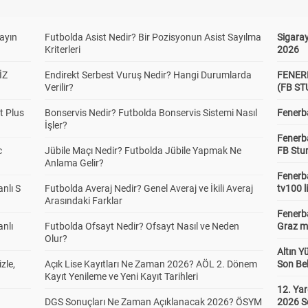
yayın
Futbolda Asist Nedir? Bir Pozisyonun Asist Sayılma
Sigaray
Kriterleri
2026
İZ
Endirekt Serbest Vuruş Nedir? Hangi Durumlarda
FENER
Verilir?
(FB S
t Plus
Bonservis Nedir? Futbolda Bonservis Sistemi Nasıl
Fenerba
İşler?
Fenerb
c
Jübile Maçı Nedir? Futbolda Jübile Yapmak Ne
FB Stu
Anlama Gelir?
Fenerba
anlı S
Futbolda Averaj Nedir? Genel Averaj ve İkili Averaj
tv100 l
Arasındaki Farklar
Fenerba
anlı
Futbolda Ofsayt Nedir? Ofsayt Nasıl ve Neden
Graz ma
Olur?
Altın Y
zle,
Açık Lise Kayıtları Ne Zaman 2026? AÖL 2. Dönem
Son Bek
Kayıt Yenileme ve Yeni Kayıt Tarihleri
12. Yar
DGS Sonuçları Ne Zaman Açıklanacak 2026? ÖSYM
2026 S