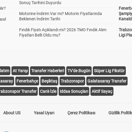
Sonuç Tarihini Duyurdu
lır?
Fenerb
Motorine İndirim Var mı? Motorin Fiyatlarında
Şampiy
Beklenen İndirim Tarihi
Kanald
asıl
Fındık Fiyatı Açıklandı mı? 2026 TMO Fındık Alım
Trabzo
Fiyatları Belli Oldu mu?
Ligi Pla
latım
At Yarışı
Transfer Haberleri
TV'de Bugün
Süper Lig Fikstür
tasaray
Fenerbahçe
Beşiktaş
Trabzonspor
Galatasaray Transfer
rabzonspor Transfer
Canlı İzle
iddaa Sonuçları
Aktif Sayaç
About US
Yasal Uyarı
Çerez Politikası
Gizlilik Politi