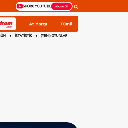
SPORX YOUTUBE
Abone Ol
At Yarışı
Tümü
GÜN
İSTATİSTİK
(YENİ) OYUNLAR