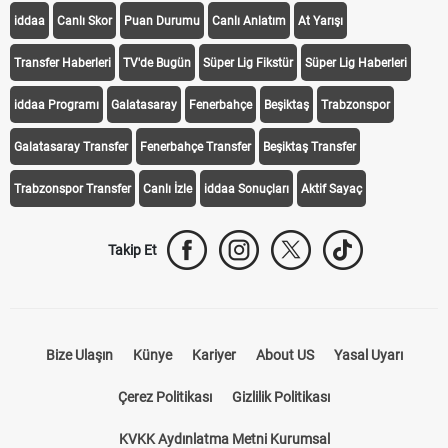
iddaa
Canlı Skor
Puan Durumu
Canlı Anlatım
At Yarışı
Transfer Haberleri
TV'de Bugün
Süper Lig Fikstür
Süper Lig Haberleri
iddaa Programı
Galatasaray
Fenerbahçe
Beşiktaş
Trabzonspor
Galatasaray Transfer
Fenerbahçe Transfer
Beşiktaş Transfer
Trabzonspor Transfer
Canlı İzle
iddaa Sonuçları
Aktif Sayaç
Takip Et
Bize Ulaşın
Künye
Kariyer
About US
Yasal Uyarı
Çerez Politikası
Gizlilik Politikası
KVKK Aydınlatma Metni Kurumsal