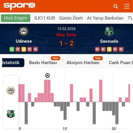
İLK11 KUR
Günün Özeti
At Yarışı Bankoları
TV
Hızlı Erişim
15.02.2026
Maç Sonu
Udinese
Sassuolo
1 - 2
G
M
B
M
M
M
M
B
M
M
Yeni
Yeni
İstatistik
Baskı Haritası
Aksiyon Haritası
Canlı Puan
0'
15'
30'