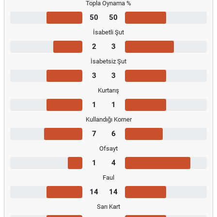
Topla Oynama %
50
50
İsabetli Şut
2
3
İsabetsiz Şut
3
3
Kurtarış
1
1
Kullandığı Korner
7
6
Ofsayt
1
4
Faul
14
14
Sarı Kart