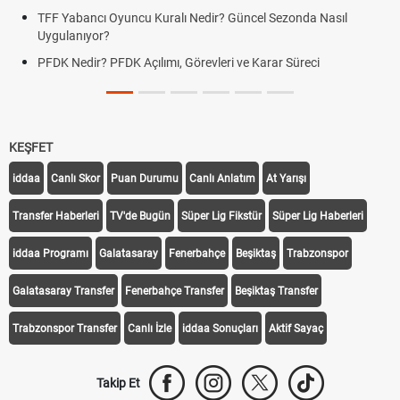
TFF Yabancı Oyuncu Kuralı Nedir? Güncel Sezonda Nasıl
Uygulanıyor?
PFDK Nedir? PFDK Açılımı, Görevleri ve Karar Süreci
KEŞFET
iddaa
Canlı Skor
Puan Durumu
Canlı Anlatım
At Yarışı
Transfer Haberleri
TV'de Bugün
Süper Lig Fikstür
Süper Lig Haberleri
iddaa Programı
Galatasaray
Fenerbahçe
Beşiktaş
Trabzonspor
Galatasaray Transfer
Fenerbahçe Transfer
Beşiktaş Transfer
Trabzonspor Transfer
Canlı İzle
iddaa Sonuçları
Aktif Sayaç
Takip Et