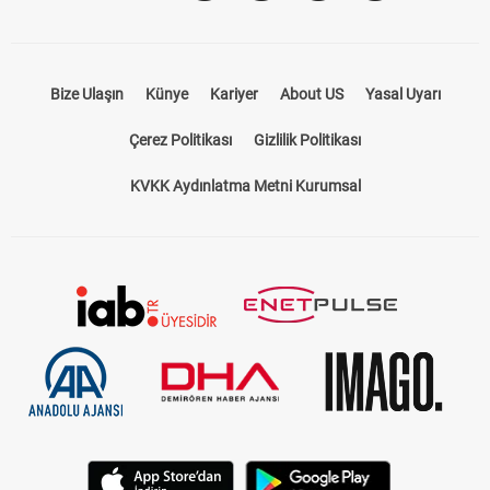
Bize Ulaşın
Künye
Kariyer
About US
Yasal Uyarı
Çerez Politikası
Gizlilik Politikası
KVKK Aydınlatma Metni Kurumsal