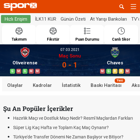
İLK11 KUR
Günün Özeti
At Yarışı Bankoları
TV'
Hızlı Erişim
Takımım
Fikstür
Puan Durumu
Canlı Skor
07.03.2021
Maç Sonu
Oliveirense
Chaves
0 - 1
G
M
G
M
M
M
G
B
B
M
Yeni
Olaylar
Kadrolar
İstatistik
Baskı Haritası
Aks
Şu An Popüler İçerikler
Hazırlık Maçı ve Dostluk Maçı Nedir? Resmî Maçlardan Farkları
Süper Lig Kaç Hafta ve Toplam Kaç Maç Oynanır?
Türkiye'de Transfer Dönemi Ne Zaman Başlıyor ve Bitiyor?