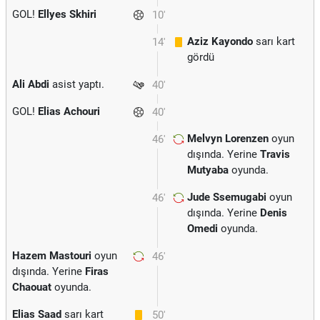
GOL!
Ellyes Skhiri
10'
Aziz Kayondo
sarı kart
14'
gördü
Ali Abdi
asist yaptı.
40'
GOL!
Elias Achouri
40'
Melvyn Lorenzen
oyun
46'
dışında. Yerine
Travis
Mutyaba
oyunda.
Jude Ssemugabi
oyun
46'
dışında. Yerine
Denis
Omedi
oyunda.
Hazem Mastouri
oyun
46'
dışında. Yerine
Firas
Chaouat
oyunda.
Elias Saad
sarı kart
50'