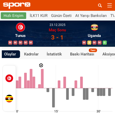
İLK11 KUR
Günün Özeti
At Yarışı Bankoları
TV
Hızlı Erişim
23.12.2025
Maç Sonu
Tunus
Uganda
3 - 1
M
M
M
M
M
M
B
M
M
G
Yeni
Olaylar
Kadrolar
İstatistik
Baskı Haritası
Aksiyon
0'
15'
30'