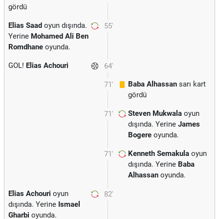
gördü
Elias Saad
oyun dışında.
55'
Yerine
Mohamed Ali Ben
Romdhane
oyunda.
GOL!
Elias Achouri
64'
Baba Alhassan
sarı kart
71'
gördü
Steven Mukwala
oyun
71'
dışında. Yerine
James
Bogere
oyunda.
Kenneth Semakula
oyun
71'
dışında. Yerine
Baba
Alhassan
oyunda.
Elias Achouri
oyun
82'
dışında. Yerine
Ismael
Gharbi
oyunda.