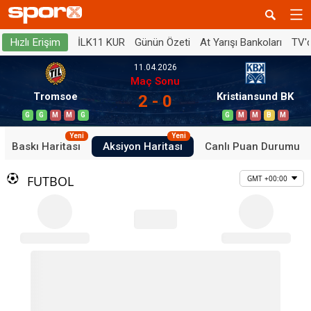
İLK11 KUR
Günün Özeti
At Yarışı Bankoları
TV'
Hızlı Erişim
11.04.2026
Maç Sonu
Tromsoe
Kristiansund BK
2 - 0
G
G
M
M
G
G
M
M
B
M
Yeni
Yeni
Baskı Haritası
Aksiyon Haritası
Canlı Puan Durumu
FUTBOL
GMT +00:00