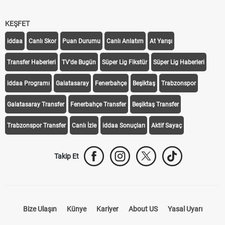
KEŞFET
iddaa
Canlı Skor
Puan Durumu
Canlı Anlatım
At Yarışı
Transfer Haberleri
TV'de Bugün
Süper Lig Fikstür
Süper Lig Haberleri
iddaa Programı
Galatasaray
Fenerbahçe
Beşiktaş
Trabzonspor
Galatasaray Transfer
Fenerbahçe Transfer
Beşiktaş Transfer
Trabzonspor Transfer
Canlı İzle
iddaa Sonuçları
Aktif Sayaç
Takip Et
Bize Ulaşın
Künye
Kariyer
About US
Yasal Uyarı