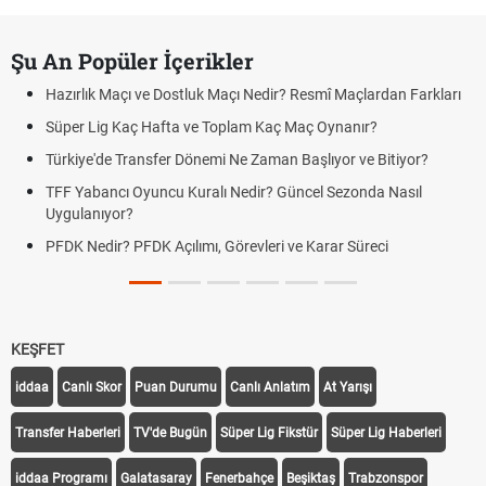
Şu An Popüler İçerikler
Hazırlık Maçı ve Dostluk Maçı Nedir? Resmî Maçlardan Farkları
Süper Lig Kaç Hafta ve Toplam Kaç Maç Oynanır?
Türkiye'de Transfer Dönemi Ne Zaman Başlıyor ve Bitiyor?
TFF Yabancı Oyuncu Kuralı Nedir? Güncel Sezonda Nasıl
Uygulanıyor?
PFDK Nedir? PFDK Açılımı, Görevleri ve Karar Süreci
KEŞFET
iddaa
Canlı Skor
Puan Durumu
Canlı Anlatım
At Yarışı
Transfer Haberleri
TV'de Bugün
Süper Lig Fikstür
Süper Lig Haberleri
iddaa Programı
Galatasaray
Fenerbahçe
Beşiktaş
Trabzonspor