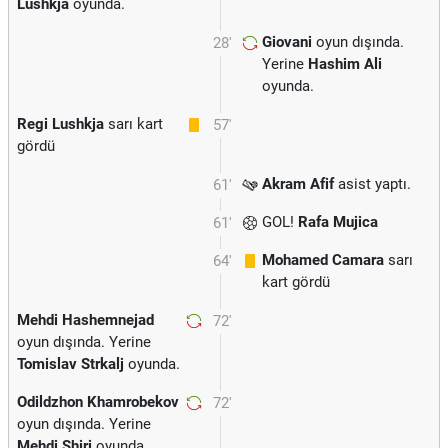
Lushkja
oyunda.
Giovani
oyun dışında.
28'
Yerine
Hashim Ali
oyunda.
Regi Lushkja
sarı kart
57'
gördü
Akram Afif
asist yaptı.
61'
GOL!
Rafa Mujica
61'
Mohamed Camara
sarı
64'
kart gördü
Mehdi Hashemnejad
72'
oyun dışında. Yerine
Tomislav Strkalj
oyunda.
Odildzhon Khamrobekov
72'
oyun dışında. Yerine
Mehdi Shiri
oyunda.