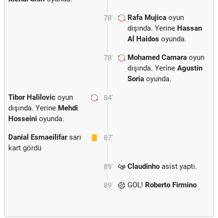
Rafa Mujica
oyun
78'
dışında. Yerine
Hassan
Al Haidos
oyunda.
Mohamed Camara
oyun
78'
dışında. Yerine
Agustin
Soria
oyunda.
Tibor Halilovic
oyun
84'
dışında. Yerine
Mehdi
Hosseini
oyunda.
Danial Esmaeilifar
sarı
87'
kart gördü
Claudinho
asist yaptı.
89'
GOL!
Roberto Firmino
89'