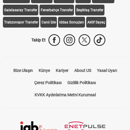
Galatasaray Transfer
Fenerbahçe Transfer
Beşiktaş Transfer
Trabzonspor Transfer
Canlı İzle
iddaa Sonuçları
Aktif Sayaç
Takip Et
Bize Ulaşın
Künye
Kariyer
About US
Yasal Uyarı
Çerez Politikası
Gizlilik Politikası
KVKK Aydınlatma Metni Kurumsal