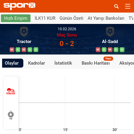
İLK11 KUR
Günün Özeti
At Yarışı Bankoları
TV
Hızlı Erişim
10.02.2026
Maç Sonu
Tractor
Al-Sadd
0 - 2
M
G
M
G
G
M
G
M
G
G
Yeni
Olaylar
Kadrolar
İstatistik
Baskı Haritası
Aksiyon
0'
15'
30'