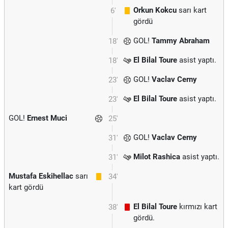
Orkun Kokcu
sarı kart
6'
gördü
GOL!
Tammy Abraham
18'
El Bilal Toure
asist yaptı.
18'
GOL!
Vaclav Cerny
23'
El Bilal Toure
asist yaptı.
23'
GOL!
Ernest Muci
25'
GOL!
Vaclav Cerny
31'
Milot Rashica
asist yaptı.
31'
Mustafa Eskihellac
sarı
34'
kart gördü
El Bilal Toure
kırmızı kart
38'
gördü.