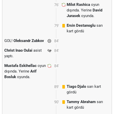
Milot Rashica
oyun
76'
dışında. Yerine
David
Jurasek
oyunda.
Ersin Destanoglu
sarı
79'
kart gördü
GOL!
Oleksandr Zubkov
84'
Christ Inao Oulai
asist
84'
yaptı.
Mustafa Eskihellac
oyun
84'
dışında. Yerine
Arif
Bosluk
oyunda.
Tiago Djalo
sarı kart
89'
gördü
Tammy Abraham
sarı
90'
kart gördü