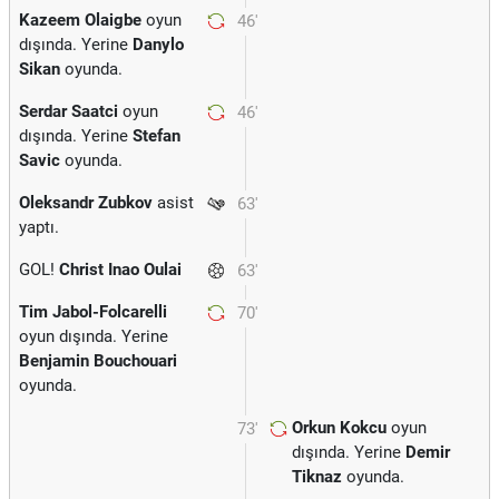
Kazeem Olaigbe
oyun
46'
dışında. Yerine
Danylo
Sikan
oyunda.
Serdar Saatci
oyun
46'
dışında. Yerine
Stefan
Savic
oyunda.
Oleksandr Zubkov
asist
63'
yaptı.
GOL!
Christ Inao Oulai
63'
Tim Jabol-Folcarelli
70'
oyun dışında. Yerine
Benjamin Bouchouari
oyunda.
Orkun Kokcu
oyun
73'
dışında. Yerine
Demir
Tiknaz
oyunda.