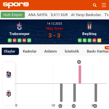
ANA SAYFA
İLK11 KUR
At Yarışı Bankoları
TV
Hızlı Erişim
14.12.2025
Maç Sonu
Trabzonspor
Beşiktaş
3 - 3
G
M
G
M
G
G
G
G
M
B
Ye
Olaylar
Kadrolar
Anlatım
İstatistik
Baskı Haritas
0'
15'
30'