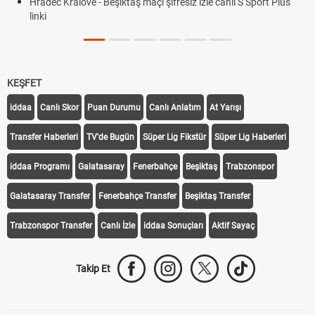
Hradec Kralove - Beşiktaş maçı şifresiz izle canlı S Sport Plus
linki
KEŞFET
iddaa
Canlı Skor
Puan Durumu
Canlı Anlatım
At Yarışı
Transfer Haberleri
TV'de Bugün
Süper Lig Fikstür
Süper Lig Haberleri
iddaa Programı
Galatasaray
Fenerbahçe
Beşiktaş
Trabzonspor
Galatasaray Transfer
Fenerbahçe Transfer
Beşiktaş Transfer
Trabzonspor Transfer
Canlı İzle
iddaa Sonuçları
Aktif Sayaç
Takip Et