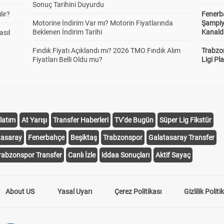
Sonuç Tarihini Duyurdu
lır?
Fenerb
Motorine İndirim Var mı? Motorin Fiyatlarında
Şampiy
Beklenen İndirim Tarihi
Kanald
asıl
Fındık Fiyatı Açıklandı mı? 2026 TMO Fındık Alım
Trabzo
Fiyatları Belli Oldu mu?
Ligi Pla
latım
At Yarışı
Transfer Haberleri
TV'de Bugün
Süper Lig Fikstür
tasaray
Fenerbahçe
Beşiktaş
Trabzonspor
Galatasaray Transfer
rabzonspor Transfer
Canlı İzle
iddaa Sonuçları
Aktif Sayaç
About US
Yasal Uyarı
Çerez Politikası
Gizlilik Politi