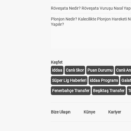
Röveşata Nedir? Röveşata Vuruşu Nasıl Yapı
Plonjon Nedir? Kalecilikte Plonjon Hareketi N
Yapılır?
Keşfet
iddaa
Canlı Skor
Puan Durumu
Canlı An
Süper Lig Haberleri
iddaa Programı
Gala
Fenerbahçe Transfer
Beşiktaş Transfer
T
Bize Ulaşın
Künye
Kariyer