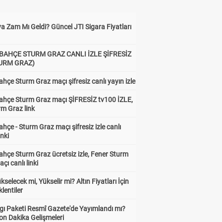
a Zam Mı Geldi? Güncel JTI Sigara Fiyatları
BAHÇE STURM GRAZ CANLI İZLE ŞİFRESİZ
TURM GRAZ)
hçe Sturm Graz maçı şifresiz canlı yayın izle
ahçe Sturm Graz maçı ŞİFRESİZ tv100 İZLE,
rm Graz link
hçe - Sturm Graz maçı şifresiz izle canlı
inki
hçe Sturm Graz ücretsiz izle, Fener Sturm
çı canlı linki
ükselecek mi, Yükselir mi? Altın Fiyatları İçin
lentiler
gı Paketi Resmî Gazete'de Yayımlandı mı?
on Dakika Gelişmeleri