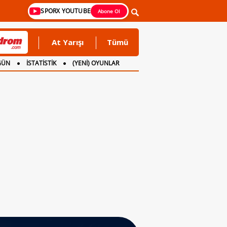
SPORX YOUTUBE
Abone Ol
At Yarışı
Tümü
GÜN
İSTATİSTİK
(YENİ) OYUNLAR