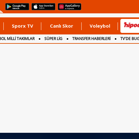
Sporx TV
Canlı Skor
Voleybol
OL MİLLİ TAKIMLAR
SÜPER LİG
TRANSFER HABERLERİ
TV'DE BU