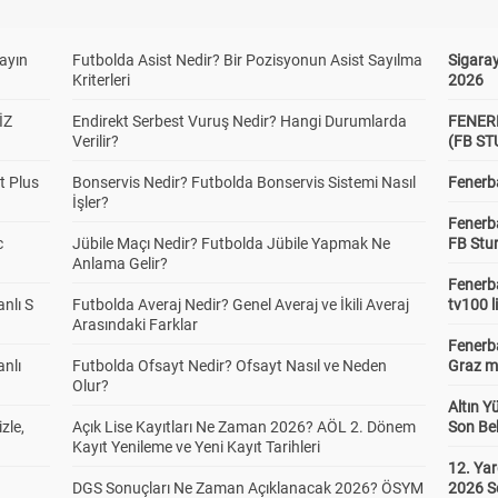
yayın
Futbolda Asist Nedir? Bir Pozisyonun Asist Sayılma
Sigaray
Kriterleri
2026
İZ
Endirekt Serbest Vuruş Nedir? Hangi Durumlarda
FENER
Verilir?
(FB S
t Plus
Bonservis Nedir? Futbolda Bonservis Sistemi Nasıl
Fenerba
İşler?
Fenerb
c
Jübile Maçı Nedir? Futbolda Jübile Yapmak Ne
FB Stu
Anlama Gelir?
Fenerba
anlı S
Futbolda Averaj Nedir? Genel Averaj ve İkili Averaj
tv100 l
Arasındaki Farklar
Fenerba
anlı
Futbolda Ofsayt Nedir? Ofsayt Nasıl ve Neden
Graz ma
Olur?
Altın Y
zle,
Açık Lise Kayıtları Ne Zaman 2026? AÖL 2. Dönem
Son Bek
Kayıt Yenileme ve Yeni Kayıt Tarihleri
12. Yar
DGS Sonuçları Ne Zaman Açıklanacak 2026? ÖSYM
2026 S