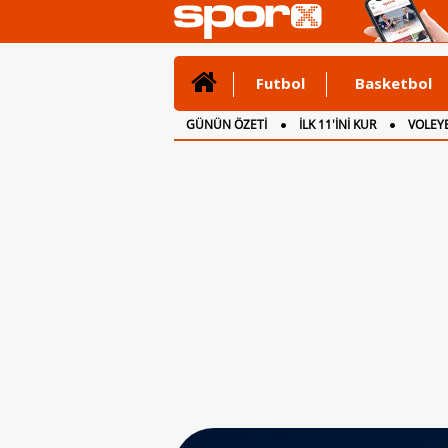
Futbol
Basketbol
GÜNÜN ÖZETİ
İLK 11'İNİ KUR
VOLEYB
CANLI ANLATIM
İNGİLTERE