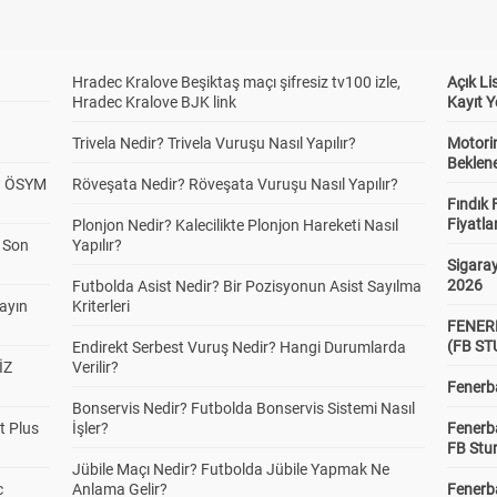
Hradec Kralove Beşiktaş maçı şifresiz tv100 izle,
Açık L
Hradec Kralove BJK link
Kayıt Y
Trivela Nedir? Trivela Vuruşu Nasıl Yapılır?
Motorin
Beklene
? ÖSYM
Röveşata Nedir? Röveşata Vuruşu Nasıl Yapılır?
Fındık 
Fiyatla
Plonjon Nedir? Kalecilikte Plonjon Hareketi Nasıl
a Son
Yapılır?
Sigaray
2026
Futbolda Asist Nedir? Bir Pozisyonun Asist Sayılma
yayın
Kriterleri
FENER
(FB S
Endirekt Serbest Vuruş Nedir? Hangi Durumlarda
İZ
Verilir?
Fenerba
Bonservis Nedir? Futbolda Bonservis Sistemi Nasıl
t Plus
İşler?
Fenerb
FB Stu
Jübile Maçı Nedir? Futbolda Jübile Yapmak Ne
c
Anlama Gelir?
Fenerba