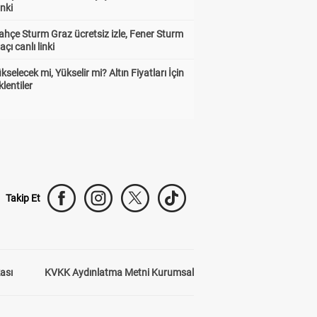
inki
hçe Sturm Graz ücretsiz izle, Fener Sturm
çı canlı linki
ükselecek mi, Yükselir mi? Altın Fiyatları İçin
lentiler
Takip Et
kası
KVKK Aydınlatma Metni Kurumsal