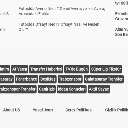
tv100 l
Futbolda Averaj Nedir? Genel Averaj ve İkili Averaj
anlı S
Arasındaki Farklar
Fenerba
Graz ma
Futbolda Ofsayt Nedir? Ofsayt Nasıl ve Neden
anlı
Olur?
Altın Y
Son Bek
latım
At Yarışı
Transfer Haberleri
TV'de Bugün
Süper Lig Fikstür
tasaray
Fenerbahçe
Beşiktaş
Trabzonspor
Galatasaray Transfer
rabzonspor Transfer
Canlı İzle
iddaa Sonuçları
Aktif Sayaç
About US
Yasal Uyarı
Çerez Politikası
Gizlilik Politi