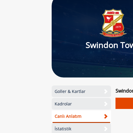
Swindon To
Swindon
Goller & Kartlar
Kadrolar
Canlı Anlatım
İstatistik