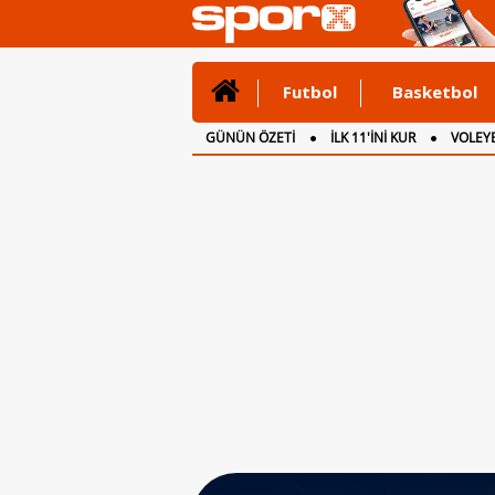
Futbol
Basketbol
GÜNÜN ÖZETİ
İLK 11'İNİ KUR
VOLEYB
CANLI ANLATIM
İNGİLTERE