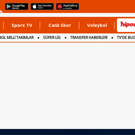
Sporx TV
Canlı Skor
Voleybol
OL MİLLİ TAKIMLAR
SÜPER LİG
TRANSFER HABERLERİ
TV'DE BU