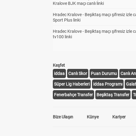
Kralove BJK maçı canlı linki
Hradec Kralove - Beşiktaş maçı şifresiz izle c
Sport Plus linki
Hradec Kralove - Beşiktaş maçı şifresiz izle c
tv100 linki
Keşfet
iddaa
Canlı Skor
Puan Durumu
Canlı An
Süper Lig Haberleri
iddaa Programı
Gala
Fenerbahçe Transfer
Beşiktaş Transfer
T
Bize Ulaşın
Künye
Kariyer