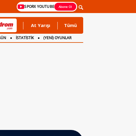
SPORX YOUTUBE
Abone Ol
At Yarışı
Tümü
GÜN
İSTATİSTİK
(YENİ) OYUNLAR