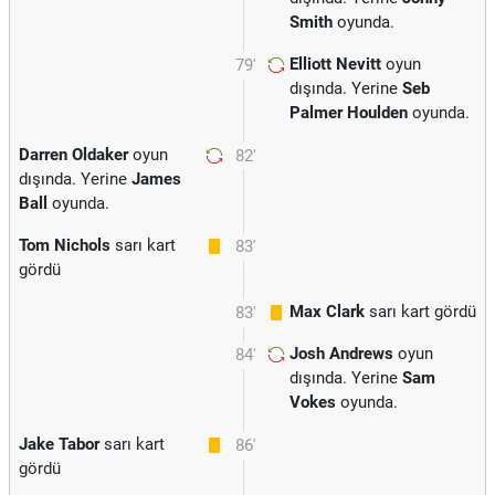
Smith
oyunda.
Elliott Nevitt
oyun
79'
dışında. Yerine
Seb
Palmer Houlden
oyunda.
Darren Oldaker
oyun
82'
dışında. Yerine
James
Ball
oyunda.
Tom Nichols
sarı kart
83'
gördü
Max Clark
sarı kart gördü
83'
Josh Andrews
oyun
84'
dışında. Yerine
Sam
Vokes
oyunda.
Jake Tabor
sarı kart
86'
gördü