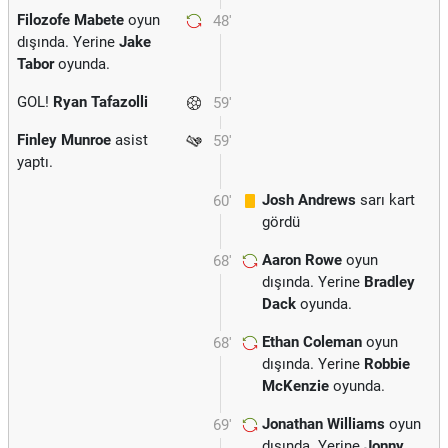
Filozofe Mabete
oyun
48'
dışında. Yerine
Jake
Tabor
oyunda.
GOL!
Ryan Tafazolli
59'
Finley Munroe
asist
59'
yaptı.
Josh Andrews
sarı kart
60'
gördü
Aaron Rowe
oyun
68'
dışında. Yerine
Bradley
Dack
oyunda.
Ethan Coleman
oyun
68'
dışında. Yerine
Robbie
McKenzie
oyunda.
Jonathan Williams
oyun
69'
dışında. Yerine
Jonny