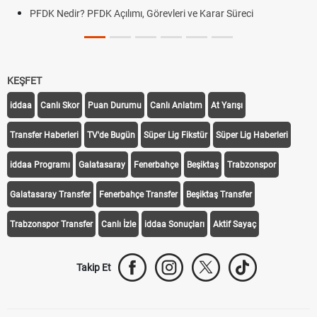
PFDK Nedir? PFDK Açılımı, Görevleri ve Karar Süreci
KEŞFET
iddaa
Canlı Skor
Puan Durumu
Canlı Anlatım
At Yarışı
Transfer Haberleri
TV'de Bugün
Süper Lig Fikstür
Süper Lig Haberleri
iddaa Programı
Galatasaray
Fenerbahçe
Beşiktaş
Trabzonspor
Galatasaray Transfer
Fenerbahçe Transfer
Beşiktaş Transfer
Trabzonspor Transfer
Canlı İzle
iddaa Sonuçları
Aktif Sayaç
Takip Et