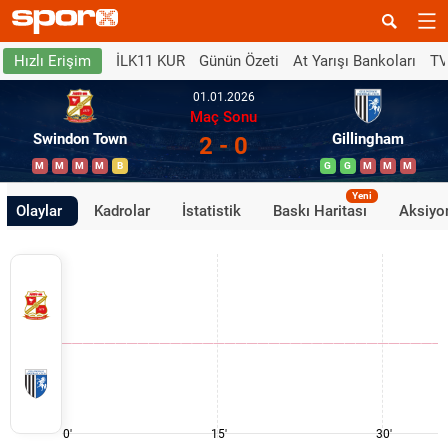
İLK11 KUR
Günün Özeti
At Yarışı Bankoları
TV
Hızlı Erişim
01.01.2026
Maç Sonu
Swindon Town
Gillingham
2 - 0
M
M
M
M
B
G
G
M
M
M
Yeni
Olaylar
Kadrolar
İstatistik
Baskı Haritası
Aksiyon
0'
15'
30'