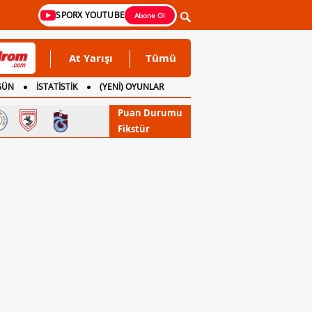
SPORX YOUTUBE
Abone Ol
At Yarışı
Tümü
GÜN
İSTATİSTİK
(YENİ) OYUNLAR
Puan Durumu
Fikstür