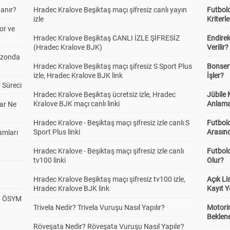
anır?
Hradec Kralove Beşiktaş maçı şifresiz canlı yayın
Futbold
izle
Kriterle
or ve
Hradec Kralove Beşiktaş CANLI İZLE ŞİFRESİZ
Endire
(Hradec Kralove BJK)
Verilir?
ezonda
Hradec Kralove Beşiktaş maçı şifresiz S Sport Plus
Bonserv
izle, Hradec Kralove BJK link
İşler?
 Süreci
Hradec Kralove Beşiktaş ücretsiz izle, Hradec
Jübile
Kralove BJK maçı canlı linki
Anlama
ar Ne
Hradec Kralove - Beşiktaş maçı şifresiz izle canlı S
Futbold
Sport Plus linki
Arasınd
amları
Hradec Kralove - Beşiktaş maçı şifresiz izle canlı
Futbol
tv100 linki
Olur?
Hradec Kralove Beşiktaş maçı şifresiz tv100 izle,
Açık L
Hradec Kralove BJK link
Kayıt Y
? ÖSYM
Trivela Nedir? Trivela Vuruşu Nasıl Yapılır?
Motorin
Beklene
Röveşata Nedir? Röveşata Vuruşu Nasıl Yapılır?