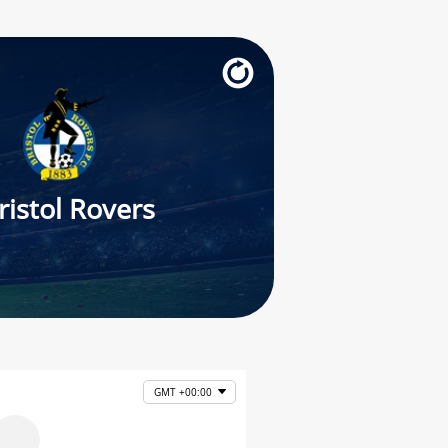
ristol Rovers
GMT +00:00