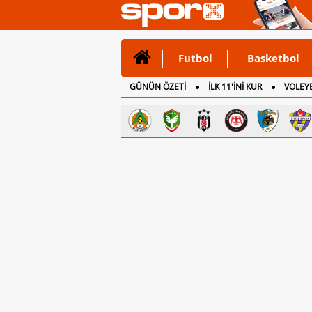
Futbol
Basketbol
GÜNÜN ÖZETİ
İLK 11'İNİ KUR
VOLEYB
CANLI ANLATIM
İNGİLTERE