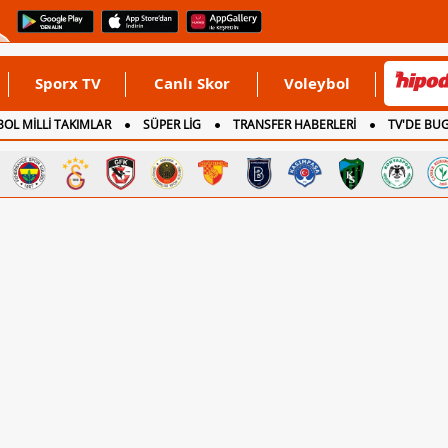
Sporx TV
Canlı Skor
Voleybol
OL MİLLİ TAKIMLAR
SÜPER LİG
TRANSFER HABERLERİ
TV'DE BU