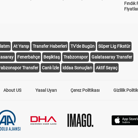
Fındık 
Fiyatla
latım
At Yarışı
Transfer Haberleri
TV'de Bugün
Süper Lig Fikstür
tasaray
Fenerbahçe
Beşiktaş
Trabzonspor
Galatasaray Transfer
rabzonspor Transfer
Canlı İzle
iddaa Sonuçları
Aktif Sayaç
About US
Yasal Uyarı
Çerez Politikası
Gizlilik Politi