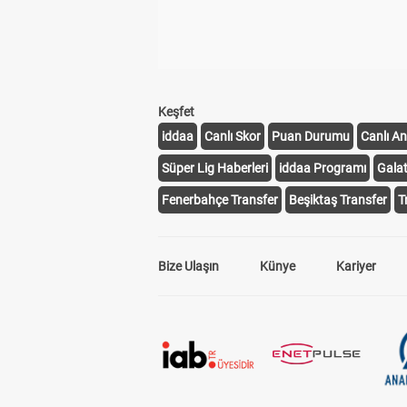
Keşfet
iddaa
Canlı Skor
Puan Durumu
Canlı An
Süper Lig Haberleri
iddaa Programı
Gala
Fenerbahçe Transfer
Beşiktaş Transfer
T
Bize Ulaşın
Künye
Kariyer