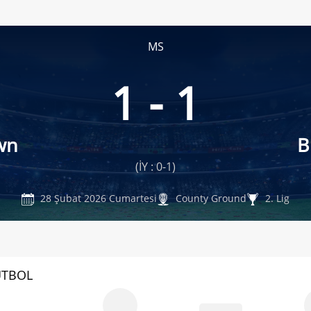
MS
1 - 1
wn
B
(İY : 0-1)
28 Şubat 2026 Cumartesi
County Ground
2. Lig
UTBOL