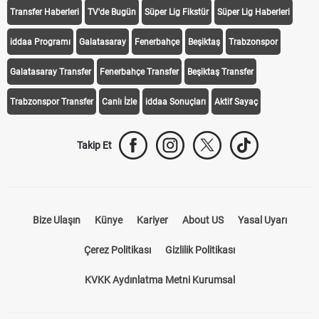
iddaa
Canlı Skor
Puan Durumu
Canlı Anlatım
At Yarışı
Transfer Haberleri
TV'de Bugün
Süper Lig Fikstür
Süper Lig Haberleri
iddaa Programı
Galatasaray
Fenerbahçe
Beşiktaş
Trabzonspor
Galatasaray Transfer
Fenerbahçe Transfer
Beşiktaş Transfer
Trabzonspor Transfer
Canlı İzle
iddaa Sonuçları
Aktif Sayaç
Takip Et
Bize Ulaşın
Künye
Kariyer
About US
Yasal Uyarı
Çerez Politikası
Gizlilik Politikası
KVKK Aydınlatma Metni Kurumsal