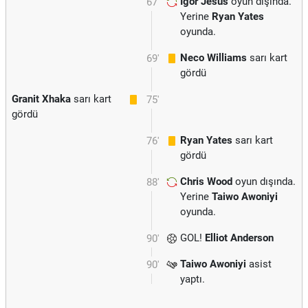
Igor Jesus
oyun dışında.
67'
Yerine
Ryan Yates
oyunda.
Neco Williams
sarı kart
69'
gördü
Granit Xhaka
sarı kart
75'
gördü
Ryan Yates
sarı kart
76'
gördü
Chris Wood
oyun dışında.
88'
Yerine
Taiwo Awoniyi
oyunda.
GOL!
Elliot Anderson
90'
Taiwo Awoniyi
asist
90'
yaptı.