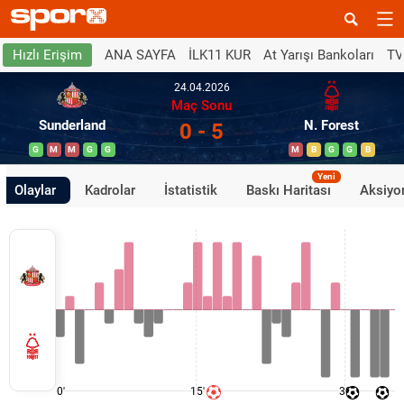
ANA SAYFA
İLK11 KUR
At Yarışı Bankoları
TV
Hızlı Erişim
24.04.2026
Maç Sonu
Sunderland
N. Forest
0 - 5
G
M
M
G
G
M
B
G
G
B
Yeni
Olaylar
Kadrolar
İstatistik
Baskı Haritası
Aksiyon
0'
15'
30'