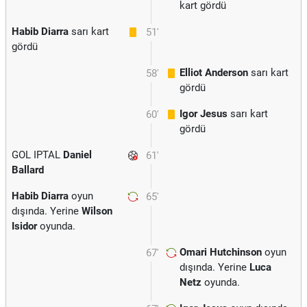
kart gördü
Habib Diarra
sarı kart
51'
gördü
Elliot Anderson
sarı kart
58'
gördü
Igor Jesus
sarı kart
60'
gördü
GOL IPTAL
Daniel
61'
Ballard
Habib Diarra
oyun
65'
dışında. Yerine
Wilson
Isidor
oyunda.
Omari Hutchinson
oyun
67'
dışında. Yerine
Luca
Netz
oyunda.