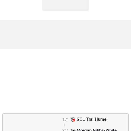
GOL
Trai Hume
17'
Morgan Gibbs-White
31'