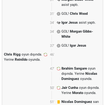
asist yaptı.
GOL!
Chris Wood
31'
Igor Jesus
asist yaptı.
34'
GOL!
Morgan Gibbs-
34'
White
GOL!
Igor Jesus
37'
Chris Rigg
oyun dışında.
46'
Yerine
Reinildo
oyunda.
Ibrahim Sangare
oyun
47'
dışında. Yerine
Nicolas
Dominguez
oyunda.
Jair Cunha
oyun dışında.
50'
Yerine
Morato
oyunda.
Nicolas Dominguez
sarı
51'