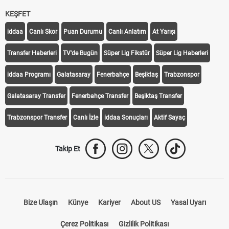
KEŞFET
iddaa
Canlı Skor
Puan Durumu
Canlı Anlatım
At Yarışı
Transfer Haberleri
TV'de Bugün
Süper Lig Fikstür
Süper Lig Haberleri
iddaa Programı
Galatasaray
Fenerbahçe
Beşiktaş
Trabzonspor
Galatasaray Transfer
Fenerbahçe Transfer
Beşiktaş Transfer
Trabzonspor Transfer
Canlı İzle
iddaa Sonuçları
Aktif Sayaç
Takip Et
Bize Ulaşın
Künye
Kariyer
About US
Yasal Uyarı
Çerez Politikası
Gizlilik Politikası