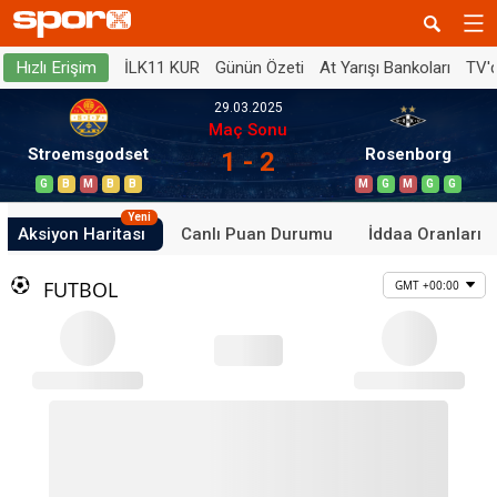
İLK11 KUR
Günün Özeti
At Yarışı Bankoları
TV'
Hızlı Erişim
29.03.2025
Maç Sonu
Stroemsgodset
Rosenborg
1 - 2
G
B
M
B
B
M
G
M
G
G
Yeni
Aksiyon Haritası
Canlı Puan Durumu
İddaa Oranları
FUTBOL
GMT +00:00