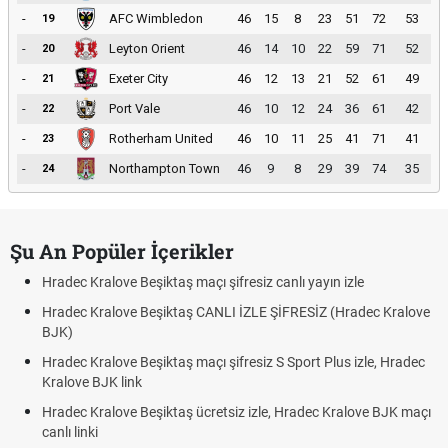
-
AFC Wimbledon
46
15
8
23
51
72
53
19
-
Leyton Orient
46
14
10
22
59
71
52
20
-
Exeter City
46
12
13
21
52
61
49
21
-
Port Vale
46
10
12
24
36
61
42
22
-
Rotherham United
46
10
11
25
41
71
41
23
-
Northampton Town
46
9
8
29
39
74
35
24
Şu An Popüler İçerikler
Hradec Kralove Beşiktaş maçı şifresiz canlı yayın izle
Hradec Kralove Beşiktaş CANLI İZLE ŞİFRESİZ (Hradec Kralove
BJK)
Hradec Kralove Beşiktaş maçı şifresiz S Sport Plus izle, Hradec
Kralove BJK link
Hradec Kralove Beşiktaş ücretsiz izle, Hradec Kralove BJK maçı
canlı linki