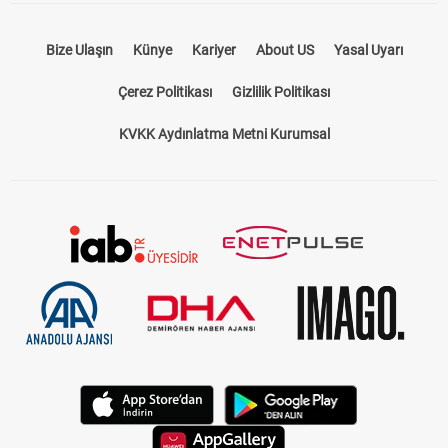
Bize Ulaşın
Künye
Kariyer
About US
Yasal Uyarı
Çerez Politikası
Gizlilik Politikası
KVKK Aydınlatma Metni Kurumsal