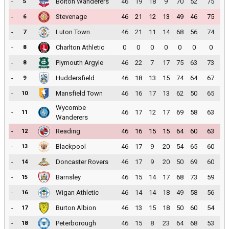
-
Bolton Wanderers
46
19
18
9
70
52
75
5
-
Stevenage
46
21
12
13
49
46
75
6
-
Luton Town
46
21
11
14
68
56
74
7
-
Charlton Athletic
0
0
0
0
0
0
0
8
-
Plymouth Argyle
46
22
7
17
75
63
73
8
-
Huddersfield
46
18
13
15
74
64
67
9
-
Mansfield Town
46
16
17
13
62
50
65
10
Wycombe
-
46
17
12
17
69
58
63
11
Wanderers
-
Reading
46
16
15
15
64
60
63
12
-
Blackpool
46
17
9
20
54
65
60
13
-
Doncaster Rovers
46
17
9
20
50
69
60
14
-
Barnsley
46
15
14
17
68
73
59
15
-
Wigan Athletic
46
14
14
18
49
58
56
16
-
Burton Albion
46
13
15
18
50
60
54
17
-
Peterborough
46
15
8
23
64
68
53
18