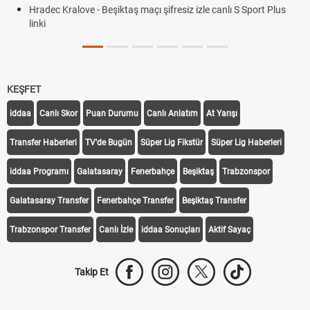
Hradec Kralove - Beşiktaş maçı şifresiz izle canlı S Sport Plus
linki
KEŞFET
iddaa
Canlı Skor
Puan Durumu
Canlı Anlatım
At Yarışı
Transfer Haberleri
TV'de Bugün
Süper Lig Fikstür
Süper Lig Haberleri
iddaa Programı
Galatasaray
Fenerbahçe
Beşiktaş
Trabzonspor
Galatasaray Transfer
Fenerbahçe Transfer
Beşiktaş Transfer
Trabzonspor Transfer
Canlı İzle
iddaa Sonuçları
Aktif Sayaç
Takip Et