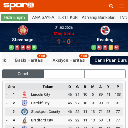
ANA SAYFA
İLK11 KUR
At Yarışı Bankoları
TV'
Hızlı Erişim
21.03.2026
Maç Sonu
Stevenage
Reading
1 - 0
G
M
M
M
G
G
M
M
B
M
Yeni
Yeni
stik
Baskı Haritası
Aksiyon Haritası
Canlı Puan Dur
Genel
İç Saha
Dış Saha
Sıra
Takım
O
G
B
M
A
Y
P
-
Lincoln City
46
31
10
5
89
41
103
1
-
Cardiff City
46
27
10
9
90
50
91
2
-
Stockport County
46
22
11
13
71
58
77
3
-
Bradford City
46
22
11
13
58
51
77
4