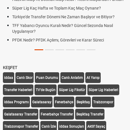
Süper Lig Kaç Hafta ve Toplam Kaç Maç Oynanır?
Türkiye'de Transfer Dönemi Ne Zaman Başlıyor ve Bitiyor?
TFF Yabancı Oyuncu Kuralı Nedir? Güncel Sezonda Nasıl
Uygulanıyor?
PFDK Nedir? PFDK Açılımı, Görevleri ve Karar Süreci
KEŞFET
iddaa
Canlı Skor
Puan Durumu
Canlı Anlatım
At Yarışı
Transfer Haberleri
TV'de Bugün
Süper Lig Fikstür
Süper Lig Haberleri
iddaa Programı
Galatasaray
Fenerbahçe
Beşiktaş
Trabzonspor
Galatasaray Transfer
Fenerbahçe Transfer
Beşiktaş Transfer
Trabzonspor Transfer
Canlı İzle
iddaa Sonuçları
Aktif Sayaç