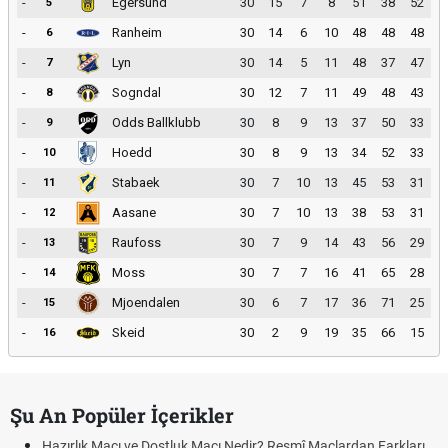
-
Egersund
30
15
7
8
51
38
52
5
-
Ranheim
30
14
6
10
48
48
48
6
-
Lyn
30
14
5
11
48
37
47
7
-
Sogndal
30
12
7
11
49
48
43
8
-
Odds Ballklubb
30
8
9
13
37
50
33
9
-
Hoedd
30
8
9
13
34
52
33
10
-
Stabaek
30
7
10
13
45
53
31
11
-
Aasane
30
7
10
13
38
53
31
12
-
Raufoss
30
7
9
14
43
56
29
13
-
Moss
30
7
7
16
41
65
28
14
-
Mjoendalen
30
6
7
17
36
71
25
15
-
Skeid
30
2
9
19
35
66
15
16
Şu An Popüler İçerikler
Hazırlık Maçı ve Dostluk Maçı Nedir? Resmî Maçlardan Farkları