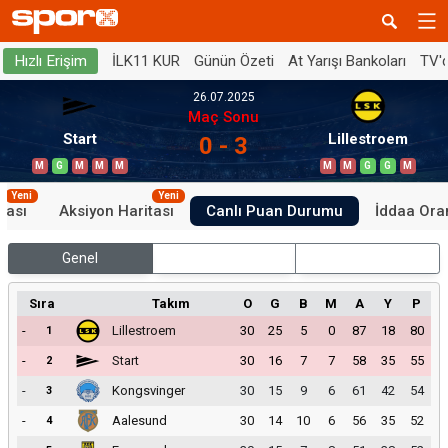
İLK11 KUR
Günün Özeti
At Yarışı Bankoları
TV'
Hızlı Erişim
26.07.2025
Maç Sonu
Start
Lillestroem
0 - 3
M
G
M
M
M
M
M
G
G
M
Yeni
Yeni
tası
Aksiyon Haritası
Canlı Puan Durumu
İddaa Oran
Genel
İç Saha
Dış Saha
Sıra
Takım
O
G
B
M
A
Y
P
-
Lillestroem
30
25
5
0
87
18
80
1
-
Start
30
16
7
7
58
35
55
2
-
Kongsvinger
30
15
9
6
61
42
54
3
-
Aalesund
30
14
10
6
56
35
52
4