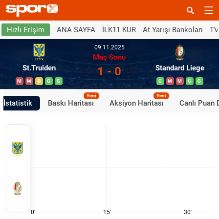
ANA SAYFA
İLK11 KUR
At Yarışı Bankoları
TV
Hızlı Erişim
09.11.2025
Maç Sonu
St.Truiden
Standard Liege
1 - 0
M
M
B
G
G
G
M
M
G
G
Yeni
Yeni
İstatistik
Baskı Haritası
Aksiyon Haritası
Canlı Puan
0'
15'
30'