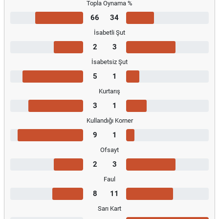
Topla Oynama %
66
34
İsabetli Şut
2
3
İsabetsiz Şut
5
1
Kurtarış
3
1
Kullandığı Korner
9
1
Ofsayt
2
3
Faul
8
11
Sarı Kart