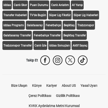
iddaa
Canlı Skor
Puan Durumu
Canlı Anlatım
At Yarışı
Transfer Haberleri
TV'de Bugün
Süper Lig Fikstür
Süper Lig Haberleri
iddaa Programı
Galatasaray
Fenerbahçe
Beşiktaş
Trabzonspor
Galatasaray Transfer
Fenerbahçe Transfer
Beşiktaş Transfer
Trabzonspor Transfer
Canlı İzle
iddaa Sonuçları
Aktif Sayaç
Takip Et
Bize Ulaşın
Künye
Kariyer
About US
Yasal Uyarı
Çerez Politikası
Gizlilik Politikası
KVKK Aydınlatma Metni Kurumsal