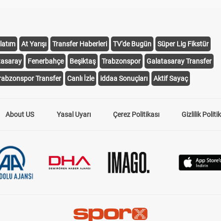
latım
At Yarışı
Transfer Haberleri
TV'de Bugün
Süper Lig Fikstür
tasaray
Fenerbahçe
Beşiktaş
Trabzonspor
Galatasaray Transfer
rabzonspor Transfer
Canlı İzle
iddaa Sonuçları
Aktif Sayaç
About US
Yasal Uyarı
Çerez Politikası
Gizlilik Politi