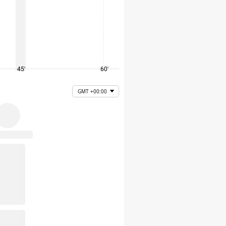
45'
60'
75'
GMT +00:00