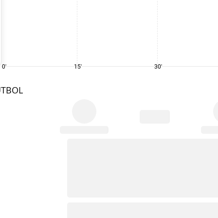
0'
15'
30'
UTBOL