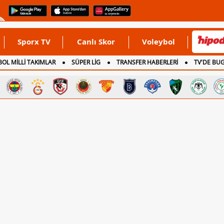
Sporx TV
Canlı Skor
Voleybol
OL MİLLİ TAKIMLAR
SÜPER LİG
TRANSFER HABERLERİ
TV'DE BU