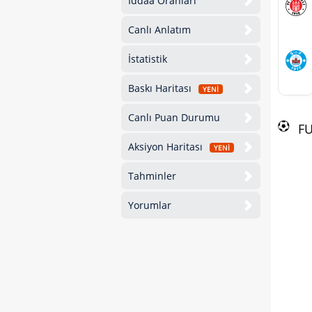
İddaa Oranları
Canlı Anlatım
İstatistik
Baskı Haritası
YENİ
Canlı Puan Durumu
F
Aksiyon Haritası
YENİ
Tahminler
Yorumlar