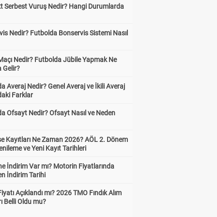
kt Serbest Vuruş Nedir? Hangi Durumlarda
is Nedir? Futbolda Bonservis Sistemi Nasıl
 Maçı Nedir? Futbolda Jübile Yapmak Ne
 Gelir?
a Averaj Nedir? Genel Averaj ve İkili Averaj
aki Farklar
da Ofsayt Nedir? Ofsayt Nasıl ve Neden
ise Kayıtları Ne Zaman 2026? AÖL 2. Dönem
enileme ve Yeni Kayıt Tarihleri
e İndirim Var mı? Motorin Fiyatlarında
n İndirim Tarihi
Fiyatı Açıklandı mı? 2026 TMO Fındık Alım
rı Belli Oldu mu?