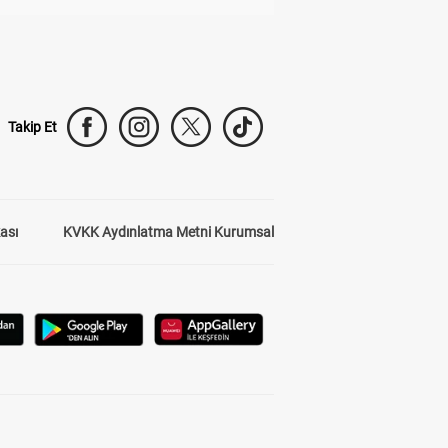
Takip Et
kası
KVKK Aydınlatma Metni Kurumsal