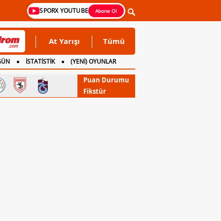
SPORX YOUTUBE
Abone Ol
At Yarışı
Tümü
GÜN
İSTATİSTİK
(YENİ) OYUNLAR
Puan Durumu
Fikstür