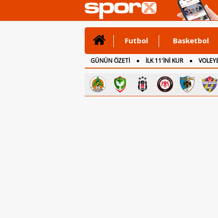
Futbol
Basketbol
GÜNÜN ÖZETİ
İLK 11'İNİ KUR
VOLEYB
CANLI ANLATIM
İNGİLTERE