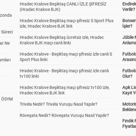
Hradec Kralove Beşiktaş CANLI İZLE ŞİFRESİZ
Endire
(Hradec Kralove BJK)
Verilir?
ezonda
Hradec Kralove Beşiktaş maçı şifresiz S Sport Plus
Bonserv
izle, Hradec Kralove BJK link
İşler?
 Süreci
Hradec Kralove Beşiktaş ücretsiz izle, Hradec
Jübile
Kralove BJK maçı canlı linki
Anlama
ar Ne
Hradec Kralove - Beşiktaş maçı şifresiz izle canlı S
Futbold
Sport Plus linki
Arasınd
amları
Hradec Kralove - Beşiktaş maçı şifresiz izle canlı
Futbol
tv100 linki
Olur?
Hradec Kralove Beşiktaş maçı şifresiz tv100 izle,
Açık L
Hradec Kralove BJK link
Kayıt Y
? ÖSYM
Trivela Nedir? Trivela Vuruşu Nasıl Yapılır?
Motorin
Beklene
Röveşata Nedir? Röveşata Vuruşu Nasıl Yapılır?
Fındık 
Fiyatla