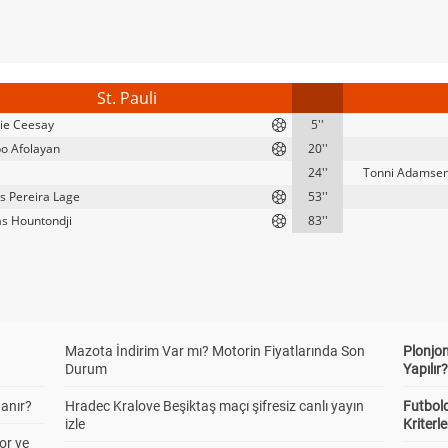
St. Pauli
ie Ceesay
5''
o Afolayan
20''
24''
Tonni Adamse
s Pereira Lage
53''
s Hountondji
83''
Mazota İndirim Var mı? Motorin Fiyatlarında Son
Plonjon
Durum
Yapılır
anır?
Hradec Kralove Beşiktaş maçı şifresiz canlı yayın
Futbold
izle
Kriterle
or ve