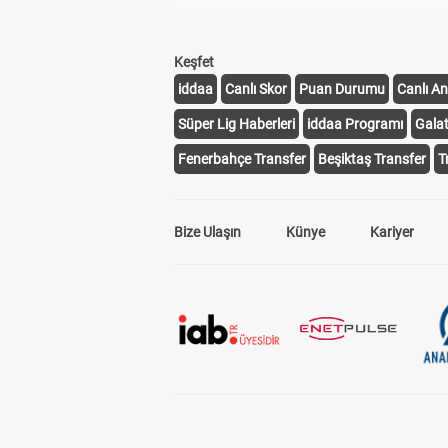
Keşfet
iddaa
Canlı Skor
Puan Durumu
Canlı An
Süper Lig Haberleri
iddaa Programı
Gala
Fenerbahçe Transfer
Beşiktaş Transfer
T
Bize Ulaşın
Künye
Kariyer