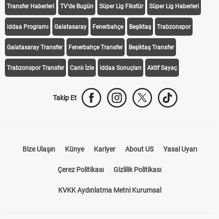
Transfer Haberleri
TV'de Bugün
Süper Lig Fikstür
Süper Lig Haberleri
iddaa Programı
Galatasaray
Fenerbahçe
Beşiktaş
Trabzonspor
Galatasaray Transfer
Fenerbahçe Transfer
Beşiktaş Transfer
Trabzonspor Transfer
Canlı İzle
iddaa Sonuçları
Aktif Sayaç
Takip Et
Bize Ulaşın
Künye
Kariyer
About US
Yasal Uyarı
Çerez Politikası
Gizlilik Politikası
KVKK Aydınlatma Metni Kurumsal