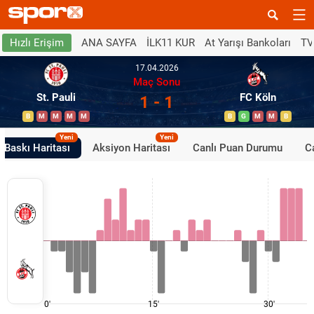
ANA SAYFA
İLK11 KUR
At Yarışı Bankoları
TV
Hızlı Erişim
17.04.2026
Maç Sonu
St. Pauli
FC Köln
1 - 1
B
M
M
M
M
B
G
M
M
B
Yeni
Yeni
Baskı Haritası
Aksiyon Haritası
Canlı Puan Durumu
Ca
0'
15'
30'