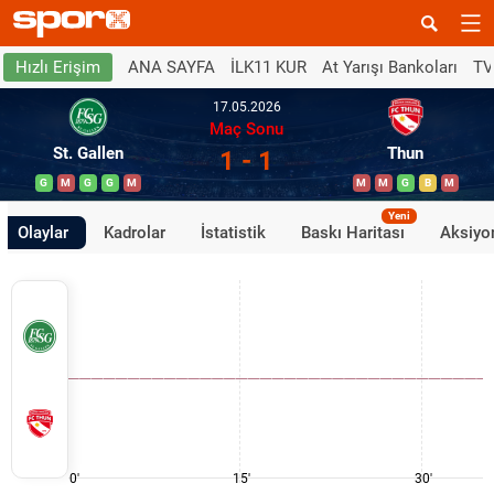
ANA SAYFA
İLK11 KUR
At Yarışı Bankoları
TV
Hızlı Erişim
17.05.2026
Maç Sonu
St. Gallen
Thun
1 - 1
G
M
G
G
M
M
M
G
B
M
Yeni
Olaylar
Kadrolar
İstatistik
Baskı Haritası
Aksiyon
0'
15'
30'