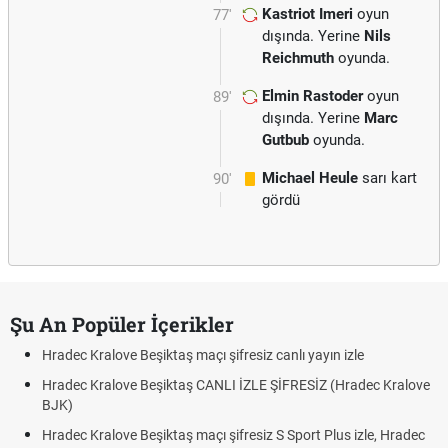
Kastriot Imeri
oyun
77'
dışında. Yerine
Nils
Reichmuth
oyunda.
Elmin Rastoder
oyun
89'
dışında. Yerine
Marc
Gutbub
oyunda.
Michael Heule
sarı kart
90'
gördü
Şu An Popüler İçerikler
Hradec Kralove Beşiktaş maçı şifresiz canlı yayın izle
Hradec Kralove Beşiktaş CANLI İZLE ŞİFRESİZ (Hradec Kralove
BJK)
Hradec Kralove Beşiktaş maçı şifresiz S Sport Plus izle, Hradec