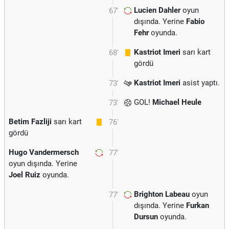
Lucien Dahler
oyun
67'
dışında. Yerine
Fabio
Fehr
oyunda.
Kastriot Imeri
sarı kart
68'
gördü
Kastriot Imeri
asist yaptı.
73'
GOL!
Michael Heule
73'
Betim Fazliji
sarı kart
76'
gördü
Hugo Vandermersch
77'
oyun dışında. Yerine
Joel Ruiz
oyunda.
Brighton Labeau
oyun
77'
dışında. Yerine
Furkan
Dursun
oyunda.