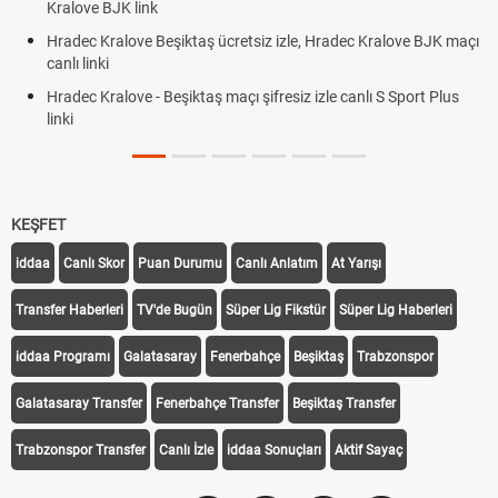
Kralove BJK link
Hradec Kralove Beşiktaş ücretsiz izle, Hradec Kralove BJK maçı
canlı linki
Hradec Kralove - Beşiktaş maçı şifresiz izle canlı S Sport Plus
linki
KEŞFET
iddaa
Canlı Skor
Puan Durumu
Canlı Anlatım
At Yarışı
Transfer Haberleri
TV'de Bugün
Süper Lig Fikstür
Süper Lig Haberleri
iddaa Programı
Galatasaray
Fenerbahçe
Beşiktaş
Trabzonspor
Galatasaray Transfer
Fenerbahçe Transfer
Beşiktaş Transfer
Trabzonspor Transfer
Canlı İzle
iddaa Sonuçları
Aktif Sayaç