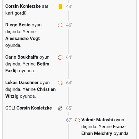
Corsin Konietzke
sarı
43'
kart gördü
Diego Besio
oyun
46'
dışında. Yerine
Alessandro Vogt
oyunda.
Carlo Boukhalfa
oyun
64'
dışında. Yerine
Betim
Fazliji
oyunda.
Lukas Daschner
oyun
64'
dışında. Yerine
Christian
Witzig
oyunda.
GOL!
Corsin Konietzke
65'
Valmir Matoshi
oyun
67'
dışında. Yerine
Franz-
Ethan Meichtry
oyunda.