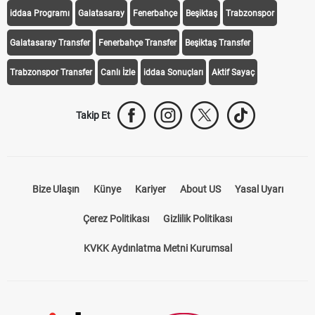
iddaa Programı
Galatasaray
Fenerbahçe
Beşiktaş
Trabzonspor
Galatasaray Transfer
Fenerbahçe Transfer
Beşiktaş Transfer
Trabzonspor Transfer
Canlı İzle
iddaa Sonuçları
Aktif Sayaç
Takip Et
Bize Ulaşın
Künye
Kariyer
About US
Yasal Uyarı
Çerez Politikası
Gizlilik Politikası
KVKK Aydınlatma Metni Kurumsal