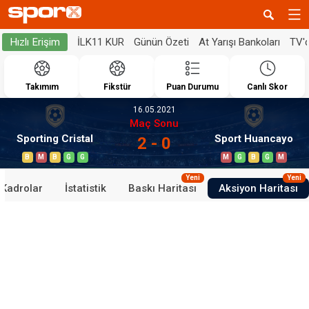
İLK11 KUR
Günün Özeti
At Yarışı Bankoları
TV'
Hızlı Erişim
Takımım
Fikstür
Puan Durumu
Canlı Skor
16.05.2021
Maç Sonu
Sporting Cristal
Sport Huancayo
2 - 0
B
M
B
G
G
M
G
B
G
M
Yeni
Yeni
Kadrolar
İstatistik
Baskı Haritası
Aksiyon Haritası