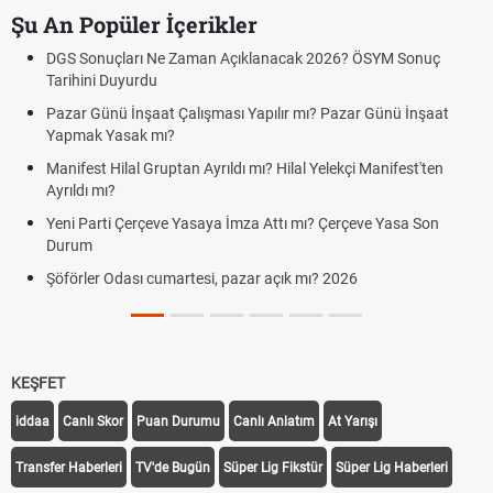
Şu An Popüler İçerikler
DGS Sonuçları Ne Zaman Açıklanacak 2026? ÖSYM Sonuç
Tarihini Duyurdu
Pazar Günü İnşaat Çalışması Yapılır mı? Pazar Günü İnşaat
Yapmak Yasak mı?
Manifest Hilal Gruptan Ayrıldı mı? Hilal Yelekçi Manifest'ten
Ayrıldı mı?
Yeni Parti Çerçeve Yasaya İmza Attı mı? Çerçeve Yasa Son
Durum
Şöförler Odası cumartesi, pazar açık mı? 2026
KEŞFET
iddaa
Canlı Skor
Puan Durumu
Canlı Anlatım
At Yarışı
Transfer Haberleri
TV'de Bugün
Süper Lig Fikstür
Süper Lig Haberleri