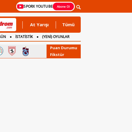
SPORX YOUTUBE
Abone Ol
At Yarışı
Tümü
GÜN
İSTATİSTİK
(YENİ) OYUNLAR
Puan Durumu
Fikstür