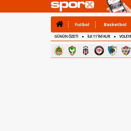
Futbol
Basketbol
GÜNÜN ÖZETİ
İLK 11'İNİ KUR
VOLEYB
CANLI ANLATIM
İNGİLTERE