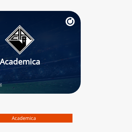
Academica
ig
Academica