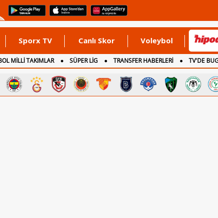
Sporx TV
Canlı Skor
Voleybol
OL MİLLİ TAKIMLAR
SÜPER LİG
TRANSFER HABERLERİ
TV'DE BU