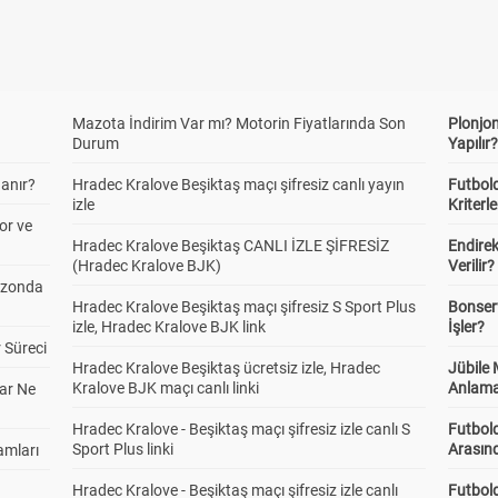
Mazota İndirim Var mı? Motorin Fiyatlarında Son
Plonjon
Durum
Yapılır
anır?
Hradec Kralove Beşiktaş maçı şifresiz canlı yayın
Futbold
izle
Kriterle
or ve
Hradec Kralove Beşiktaş CANLI İZLE ŞİFRESİZ
Endire
(Hradec Kralove BJK)
Verilir?
ezonda
Hradec Kralove Beşiktaş maçı şifresiz S Sport Plus
Bonserv
izle, Hradec Kralove BJK link
İşler?
 Süreci
Hradec Kralove Beşiktaş ücretsiz izle, Hradec
Jübile
Kralove BJK maçı canlı linki
Anlama
ar Ne
Hradec Kralove - Beşiktaş maçı şifresiz izle canlı S
Futbold
Sport Plus linki
Arasınd
amları
Hradec Kralove - Beşiktaş maçı şifresiz izle canlı
Futbol