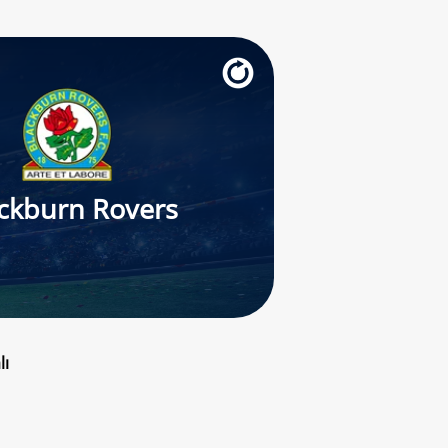
ckburn Rovers
lı