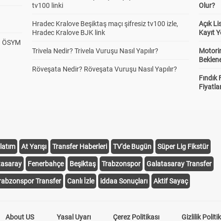
tv100 linki
Olur?
Hradec Kralove Beşiktaş maçı şifresiz tv100 izle,
Açık L
Hradec Kralove BJK link
Kayıt Y
? ÖSYM
Trivela Nedir? Trivela Vuruşu Nasıl Yapılır?
Motorin
Beklene
Röveşata Nedir? Röveşata Vuruşu Nasıl Yapılır?
Fındık 
Fiyatla
latım
At Yarışı
Transfer Haberleri
TV'de Bugün
Süper Lig Fikstür
tasaray
Fenerbahçe
Beşiktaş
Trabzonspor
Galatasaray Transfer
rabzonspor Transfer
Canlı İzle
iddaa Sonuçları
Aktif Sayaç
About US
Yasal Uyarı
Çerez Politikası
Gizlilik Politi