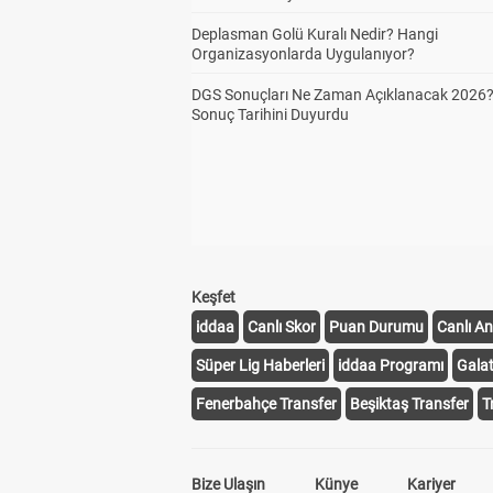
Deplasman Golü Kuralı Nedir? Hangi
Organizasyonlarda Uygulanıyor?
DGS Sonuçları Ne Zaman Açıklanacak 2026
Sonuç Tarihini Duyurdu
Keşfet
iddaa
Canlı Skor
Puan Durumu
Canlı An
Süper Lig Haberleri
iddaa Programı
Gala
Fenerbahçe Transfer
Beşiktaş Transfer
T
Bize Ulaşın
Künye
Kariyer