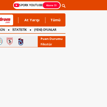
SPORX YOUTUBE
Abone Ol
At Yarışı
Tümü
GÜN
İSTATİSTİK
(YENİ) OYUNLAR
Puan Durumu
Fikstür