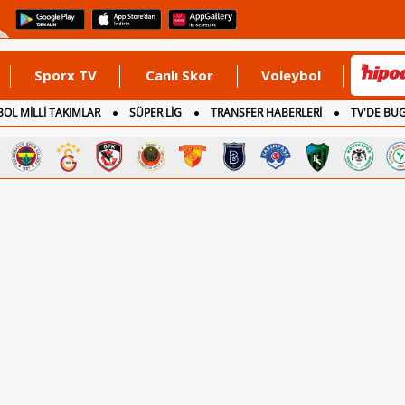
Sporx TV
Canlı Skor
Voleybol
OL MİLLİ TAKIMLAR
SÜPER LİG
TRANSFER HABERLERİ
TV'DE BU