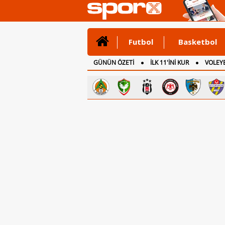
Futbol
Basketbol
GÜNÜN ÖZETİ
İLK 11'İNİ KUR
VOLEYB
CANLI ANLATIM
İNGİLTERE