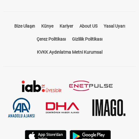
Bize Ulaşın
Künye
Kariyer
About US
Yasal Uyarı
Çerez Politikası
Gizlilik Politikası
KVKK Aydınlatma Metni Kurumsal