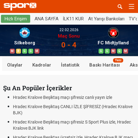
ANA SAYFA
İLK11 KUR
At Yarışı Bankoları
TV'
Hızlı Erişim
22.02.2026
Maç Sonu
Silkeborg
FC Midtjylland
0 - 4
M
B
G
G
M
G
G
M
G
M
Yeni
Olaylar
Kadrolar
İstatistik
Baskı Haritası
Aks
Şu An Popüler İçerikler
Hradec Kralove Beşiktaş maçı şifresiz canlı yayın izle
Hradec Kralove Beşiktaş CANLI İZLE ŞİFRESİZ (Hradec Kralove
BJK)
Hradec Kralove Beşiktaş maçı şifresiz S Sport Plus izle, Hradec
Kralove BJK link
Hradec Kralove Beşiktaş ücretsiz izle, Hradec Kralove BJK maçı