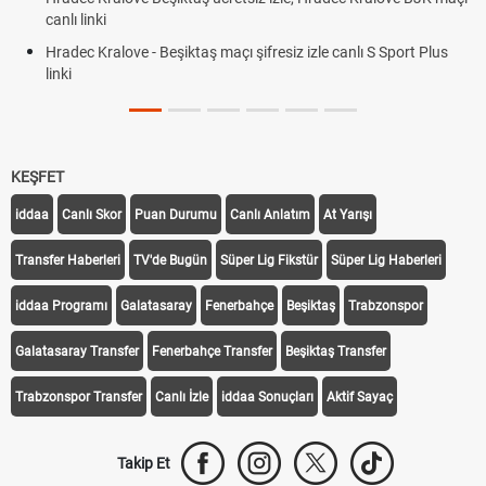
canlı linki
Hradec Kralove - Beşiktaş maçı şifresiz izle canlı S Sport Plus
linki
KEŞFET
iddaa
Canlı Skor
Puan Durumu
Canlı Anlatım
At Yarışı
Transfer Haberleri
TV'de Bugün
Süper Lig Fikstür
Süper Lig Haberleri
iddaa Programı
Galatasaray
Fenerbahçe
Beşiktaş
Trabzonspor
Galatasaray Transfer
Fenerbahçe Transfer
Beşiktaş Transfer
Trabzonspor Transfer
Canlı İzle
iddaa Sonuçları
Aktif Sayaç
Takip Et