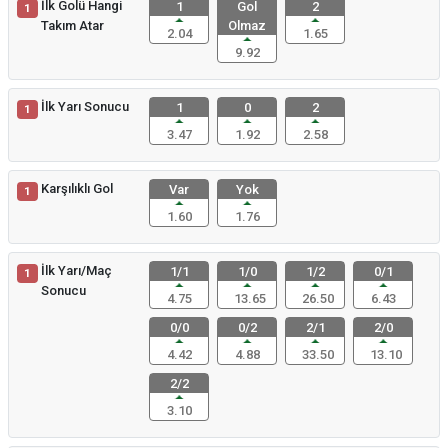
İlk Golü Hangi
1
Gol
2
1
Takım Atar
Olmaz
2.04
1.65
9.92
İlk Yarı Sonucu
1
0
2
1
3.47
1.92
2.58
Karşılıklı Gol
Var
Yok
1
1.60
1.76
İlk Yarı/Maç
1/1
1/0
1/2
0/1
1
Sonucu
4.75
13.65
26.50
6.43
0/0
0/2
2/1
2/0
4.42
4.88
33.50
13.10
2/2
3.10