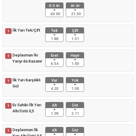
0-3 4+
4+ 4+
60.00
21.50
İlk Yarı Tek/Çift
Tek
Çift
1
1.88
1.51
Deplasman İki
Evet
Hayır
1
Yarıyı da Kazanır
6.54
1.00
İlk Yarı Karşılıklı
Var
Yok
1
Gol
4.20
1.00
Ev Sahibi İlk Yarı
Alt
Üst
1
Altı/Üstü 0,5
1.38
2.11
Deplasman İlk
Alt
Üst
1
Yarı Altı/Üstü 0,5