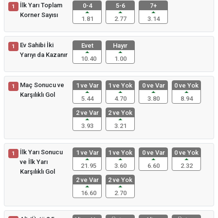
İlk Yarı Toplam
0-4
5-6
7+
1
Korner Sayısı
1.81
2.77
3.14
Ev Sahibi İki
Evet
Hayır
1
Yarıyı da Kazanır
10.40
1.00
Maç Sonucu ve
1 ve Var
1 ve Yok
0 ve Var
0 ve Yok
1
Karşılıklı Gol
5.44
4.70
3.80
8.94
2 ve Var
2 ve Yok
3.93
3.21
İlk Yarı Sonucu
1 ve Var
1 ve Yok
0 ve Var
0 ve Yok
1
ve İlk Yarı
21.95
3.60
6.60
2.32
Karşılıklı Gol
2 ve Var
2 ve Yok
16.60
2.70