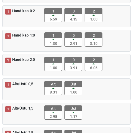
Handikap 0:2
1
0
2
1
6.59
4.15
1.00
Handikap 1:0
1
0
2
1
1.30
2.91
3.10
Handikap 2:0
1
0
2
1
1.00
3.91
6.06
Altı/Üstü 0,5
Alt
Üst
1
8.31
1.00
Altı/Üstü 1,5
Alt
Üst
1
2.98
1.17
Altı/Üstü 2,5
Alt
Üst