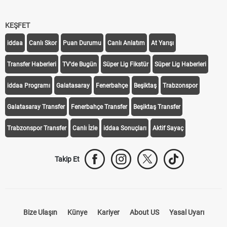
KEŞFET
iddaa
Canlı Skor
Puan Durumu
Canlı Anlatım
At Yarışı
Transfer Haberleri
TV'de Bugün
Süper Lig Fikstür
Süper Lig Haberleri
iddaa Programı
Galatasaray
Fenerbahçe
Beşiktaş
Trabzonspor
Galatasaray Transfer
Fenerbahçe Transfer
Beşiktaş Transfer
Trabzonspor Transfer
Canlı İzle
iddaa Sonuçları
Aktif Sayaç
Takip Et
Bize Ulaşın
Künye
Kariyer
About US
Yasal Uyarı