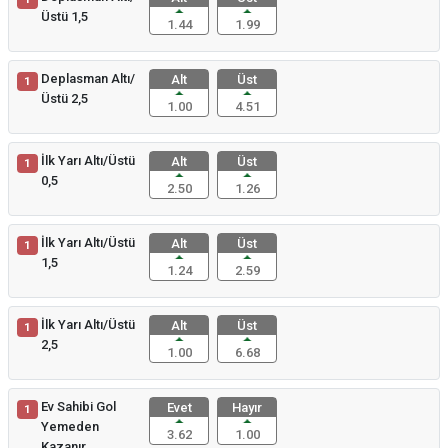
Üstü 1,5
1.44
1.99
Deplasman Altı/
Alt
Üst
1
Üstü 2,5
1.00
4.51
İlk Yarı Altı/Üstü
Alt
Üst
1
0,5
2.50
1.26
İlk Yarı Altı/Üstü
Alt
Üst
1
1,5
1.24
2.59
İlk Yarı Altı/Üstü
Alt
Üst
1
2,5
1.00
6.68
Ev Sahibi Gol
Evet
Hayır
1
Yemeden
3.62
1.00
Kazanır