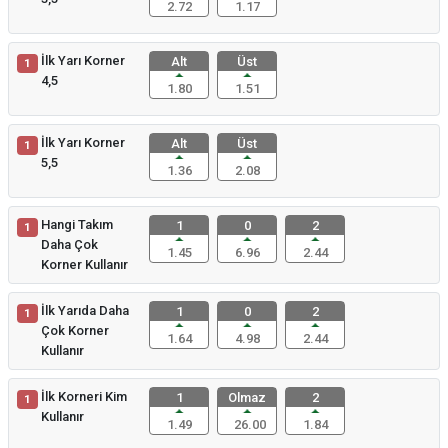
2.72
1.17
İlk Yarı Korner
Alt
Üst
1
4,5
1.80
1.51
İlk Yarı Korner
Alt
Üst
1
5,5
1.36
2.08
Hangi Takım
1
0
2
1
Daha Çok
1.45
6.96
2.44
Korner Kullanır
İlk Yarıda Daha
1
0
2
1
Çok Korner
1.64
4.98
2.44
Kullanır
İlk Korneri Kim
1
Olmaz
2
1
Kullanır
1.49
26.00
1.84