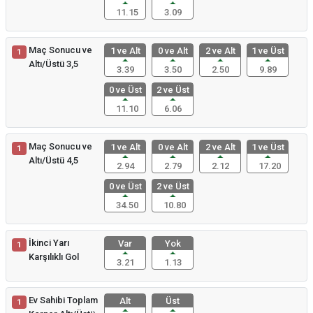
11.15
3.09
Maç Sonucu ve
1 ve Alt
0 ve Alt
2 ve Alt
1 ve Üst
1
Altı/Üstü 3,5
3.39
3.50
2.50
9.89
0 ve Üst
2 ve Üst
11.10
6.06
Maç Sonucu ve
1 ve Alt
0 ve Alt
2 ve Alt
1 ve Üst
1
Altı/Üstü 4,5
2.94
2.79
2.12
17.20
0 ve Üst
2 ve Üst
34.50
10.80
İkinci Yarı
Var
Yok
1
Karşılıklı Gol
3.21
1.13
Ev Sahibi Toplam
Alt
Üst
1