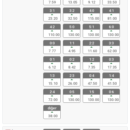
7.59
13.05
9.12
33.50
3:1
3:2
4:0
4:1
23.20
32.50
115.00
81.00
4:2
5:0
5:1
6:0
110.00
130.00
130.00
130.00
0:0
1:1
2:2
3:3
7.77
4.95
11.60
62.00
0:1
0:2
1:2
0:3
6.12
8.42
7.35
17.35
1:3
2:3
0:4
1:4
15.10
26.00
47.50
41.50
2:4
0:5
1:5
0:6
72.00
130.00
130.00
130.00
diğer
38.00