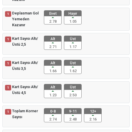
Deplasman Gol
Evet
Hayır
1
Yemeden
2.78
1.05
Kazanır
Kart Sayısı Altı/
Alt
Üst
1
Üstü 2,5
2.71
1.17
Kart Sayısı Altı/
Alt
Üst
1
Üstü 3,5
1.66
1.62
Kart Sayısı Altı/
Alt
Üst
1
Üstü 4,5
1.23
2.50
Toplam Korner
0-8
9-11
12+
1
Sayısı
2.74
2.48
2.16