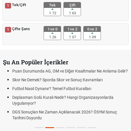
Tek/Çift
Tek
Çift
1
1.72
1.63
Çifte Şans
1 ve 0
1 ve 2
0 ve 2
1
1.26
1.07
1.09
Şu An Popüler İçerikler
Puan Durumunda AG, OM ve Diğer Kısaltmalar Ne Anlama Gelir?
Skor Ne Demek? Sporda Skor ve Sonuç Kavramları
Futbol Nasıl Oynanır? Temel Futbol Kuralları
Deplasman Golü Kuralı Nedir? Hangi Organizasyonlarda
Uygulanıyor?
DGS Sonuçları Ne Zaman Açıklanacak 2026? ÖSYM Sonuç
Tarihini Duyurdu