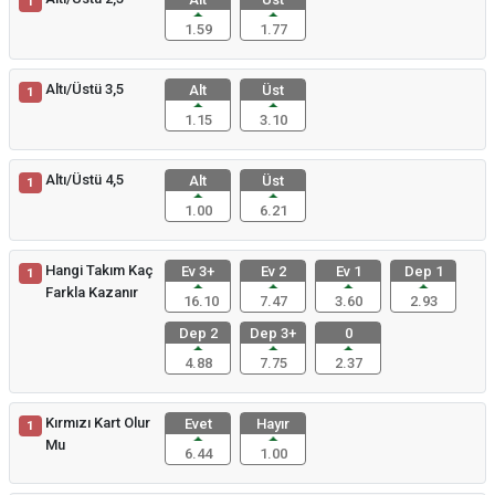
1
1.59
1.77
Altı/Üstü 3,5
Alt
Üst
1
1.15
3.10
Altı/Üstü 4,5
Alt
Üst
1
1.00
6.21
Hangi Takım Kaç
Ev 3+
Ev 2
Ev 1
Dep 1
1
Farkla Kazanır
16.10
7.47
3.60
2.93
Dep 2
Dep 3+
0
4.88
7.75
2.37
Kırmızı Kart Olur
Evet
Hayır
1
Mu
6.44
1.00