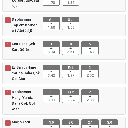
Korner Altı/Üstü
1.70
1.58
5,5
Deplasman
Alt
Üst
1
Toplam Korner
1.60
1.68
Altı/Üstü 4,5
Kim Daha Çok
1
0
2
1
Kart Görür
3.14
3.51
1.63
Ev Sahibi Hangi
1.
Eşit
2.
1
Yarıda Daha Çok
3.42
1.97
2.52
Gol Atar
Deplasman
1.
Eşit
2.
1
Hangi Yarıda
3.11
2.24
2.33
Daha Çok Gol
Atar
Maç Skoru
1:0
2:0
2:1
3:0
1