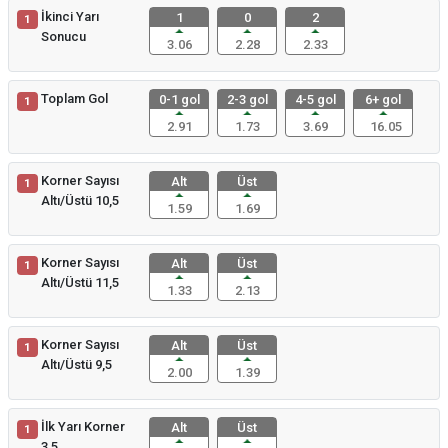
İkinci Yarı
1
0
2
1
Sonucu
3.06
2.28
2.33
Toplam Gol
0-1 gol
2-3 gol
4-5 gol
6+ gol
1
2.91
1.73
3.69
16.05
Korner Sayısı
Alt
Üst
1
Altı/Üstü 10,5
1.59
1.69
Korner Sayısı
Alt
Üst
1
Altı/Üstü 11,5
1.33
2.13
Korner Sayısı
Alt
Üst
1
Altı/Üstü 9,5
2.00
1.39
İlk Yarı Korner
Alt
Üst
1
3,5