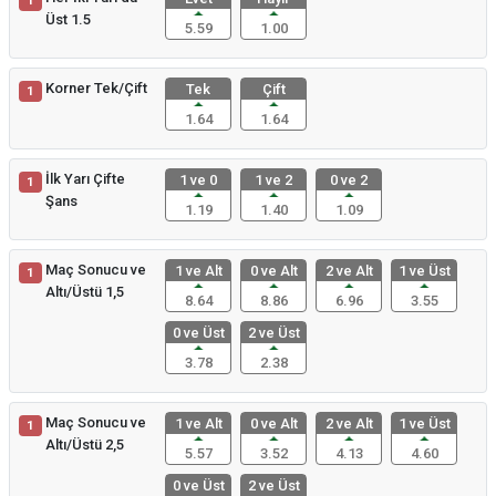
1
Üst 1.5
5.59
1.00
Korner Tek/Çift
Tek
Çift
1
1.64
1.64
İlk Yarı Çifte
1 ve 0
1 ve 2
0 ve 2
1
Şans
1.19
1.40
1.09
Maç Sonucu ve
1 ve Alt
0 ve Alt
2 ve Alt
1 ve Üst
1
Altı/Üstü 1,5
8.64
8.86
6.96
3.55
0 ve Üst
2 ve Üst
3.78
2.38
Maç Sonucu ve
1 ve Alt
0 ve Alt
2 ve Alt
1 ve Üst
1
Altı/Üstü 2,5
5.57
3.52
4.13
4.60
0 ve Üst
2 ve Üst