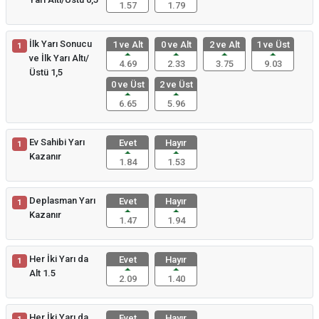
1.57
1.79
İlk Yarı Sonucu
1 ve Alt
0 ve Alt
2 ve Alt
1 ve Üst
1
ve İlk Yarı Altı/
4.69
2.33
3.75
9.03
Üstü 1,5
0 ve Üst
2 ve Üst
6.65
5.96
Ev Sahibi Yarı
Evet
Hayır
1
Kazanır
1.84
1.53
Deplasman Yarı
Evet
Hayır
1
Kazanır
1.47
1.94
Her İki Yarı da
Evet
Hayır
1
Alt 1.5
2.09
1.40
Her İki Yarı da
Evet
Hayır