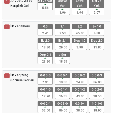
Altı/Üstü 2,5 ve
Alt ve Var
Üst ve
Alt ve
Üst ve
1
Karşılıklı Gol
Var
Yok
Yok
5.56
1.96
1.94
9.07
İlk Yarı Skoru
0:0
1:1
2:2
Ev 1:0
1
2.41
7.53
65.00
4.88
Ev 2:0
Ev 2:1
Dep 1:0
Dep 2:0
18.80
29.00
3.90
11.85
Dep 2:1
diğer
23.20
18.25
İlk Yarı/Maç
0-0 0-0
0-0 0-1
0-0 0-2
0-0 0-3
1
Sonucu Skorları
7.91
10.30
24.95
86.00
0-0 1-0
0-0 1-1
0-0 1-2
0-0 2-0
12.90
16.35
43.00
38.50
0-0 2-1
0-0 3-0
0:0 4+
1-0 1-0
52.00
86.00
38.50
18.90