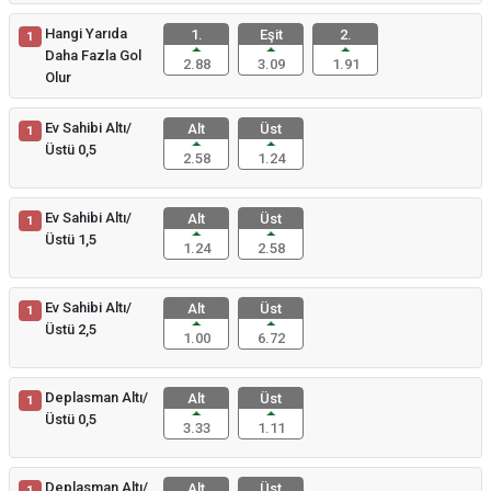
Hangi Yarıda
1.
Eşit
2.
1
Daha Fazla Gol
2.88
3.09
1.91
Olur
Ev Sahibi Altı/
Alt
Üst
1
Üstü 0,5
2.58
1.24
Ev Sahibi Altı/
Alt
Üst
1
Üstü 1,5
1.24
2.58
Ev Sahibi Altı/
Alt
Üst
1
Üstü 2,5
1.00
6.72
Deplasman Altı/
Alt
Üst
1
Üstü 0,5
3.33
1.11
Deplasman Altı/
Alt
Üst
1