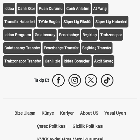
iddaa
Canlı Skor
Puan Durumu
Canlı Anlatım
At Yarışı
Transfer Haberleri
TV'de Bugün
Süper Lig Fikstür
Süper Lig Haberleri
iddaa Programı
Galatasaray
Fenerbahçe
Beşiktaş
Trabzonspor
Galatasaray Transfer
Fenerbahçe Transfer
Beşiktaş Transfer
Trabzonspor Transfer
Canlı İzle
iddaa Sonuçları
Aktif Sayaç
Takip Et
Bize Ulaşın
Künye
Kariyer
About US
Yasal Uyarı
Çerez Politikası
Gizlilik Politikası
KVKK Aydınlatma Metni Kurumsal