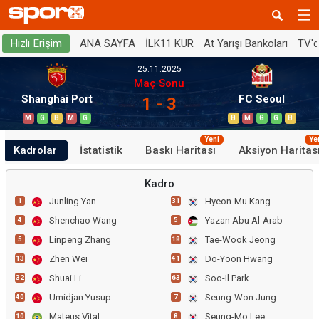
ANA SAYFA
İLK11 KUR
At Yarışı Bankoları
TV'
Hızlı Erişim
25.11.2025
Maç Sonu
Shanghai Port
FC Seoul
1 - 3
M
G
B
M
G
B
M
G
G
B
Yeni
Ye
Kadrolar
İstatistik
Baskı Haritası
Aksiyon Haritas
Kadro
Junling Yan
Hyeon-Mu Kang
1
31
Shenchao Wang
Yazan Abu Al-Arab
4
5
Linpeng Zhang
Tae-Wook Jeong
5
18
Zhen Wei
Do-Yoon Hwang
13
41
Shuai Li
Soo-Il Park
32
63
Umidjan Yusup
Seung-Won Jung
40
7
Mateus Vital
Seung-Mo Lee
10
8