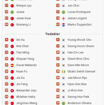
Wenjun Lyu
Jun Choi
11
16
Jussa
Lucas Rodrigues
22
77
Jiwen Kuai
Jesse Lingard
47
10
Xinxiang Li
Marko Dugandzic
49
45
Yedekler
Xin Xu
Young-Wook Cho
6
9
Wei Chen
Seong-Hoon Cheon
12
11
Tian Ming
Han-Do Lee
15
20
Shiyuan Yang
Cheol-Won Choi
20
21
Oscar Melendo
Seon-Min Moon
21
27
Huan Fu
Gbato Seloh Samuel
23
28
Jia Du
Jae-Moon Ryu
25
29
Jin Feng
Hyun-Seo Bae
27
33
Alexander Jojo
Ji-Won Kim
29
36
Ablahan Haliq
Seong-Hun Park
36
40
Jingchao Meng
Anderson Oliveira
52
70