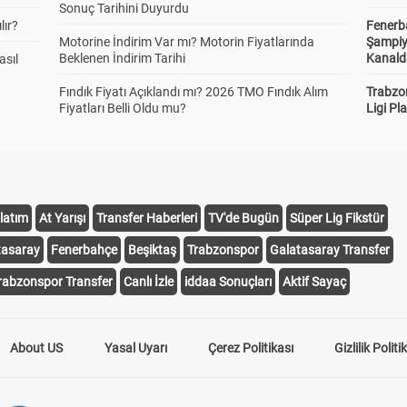
Sonuç Tarihini Duyurdu
lır?
Fenerb
Motorine İndirim Var mı? Motorin Fiyatlarında
Şampiy
Beklenen İndirim Tarihi
Kanald
asıl
Fındık Fiyatı Açıklandı mı? 2026 TMO Fındık Alım
Trabzo
Fiyatları Belli Oldu mu?
Ligi Pla
latım
At Yarışı
Transfer Haberleri
TV'de Bugün
Süper Lig Fikstür
tasaray
Fenerbahçe
Beşiktaş
Trabzonspor
Galatasaray Transfer
rabzonspor Transfer
Canlı İzle
iddaa Sonuçları
Aktif Sayaç
About US
Yasal Uyarı
Çerez Politikası
Gizlilik Politi