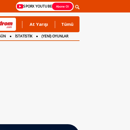
SPORX YOUTUBE
Abone Ol
At Yarışı
Tümü
GÜN
İSTATİSTİK
(YENİ) OYUNLAR