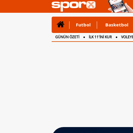
Futbol
Basketbol
GÜNÜN ÖZETİ
İLK 11'İNİ KUR
VOLEYB
CANLI ANLATIM
İNGİLTERE