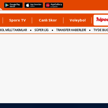
Sporx TV
Canlı Skor
Voleybol
OL MİLLİ TAKIMLAR
SÜPER LİG
TRANSFER HABERLERİ
TV'DE BU