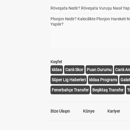
Röveşata Nedir? Röveşata Vuruşu Nasıl Yapı
Plonjon Nedir? Kalecilikte Plonjon Hareketi N
Yapılır?
Keşfet
iddaa
Canlı Skor
Puan Durumu
Canlı An
Süper Lig Haberleri
iddaa Programı
Gala
Fenerbahçe Transfer
Beşiktaş Transfer
T
Bize Ulaşın
Künye
Kariyer