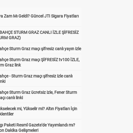
a Zam Mı Geldi? Güncel JTI Sigara Fiyatları
BAHÇE STURM GRAZ CANLI İZLE ŞİFRESİZ
TURM GRAZ)
hçe Sturm Graz maçı şifresiz canlı yayın izle
ahçe Sturm Graz maçı ŞİFRESİZ tv100 İZLE,
rm Graz link
hçe - Sturm Graz maçı şifresiz izle canlı
inki
hçe Sturm Graz ücretsiz izle, Fener Sturm
çı canlı linki
ükselecek mi, Yükselir mi? Altın Fiyatları İçin
lentiler
gı Paketi Resmî Gazete'de Yayımlandı mı?
on Dakika Gelişmeleri