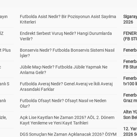
yayın
Futbolda Asist Nedir? Bir Pozisyonun Asist Sayılma
Sigaray
Kriterleri
2026
İZ
Endirekt Serbest Vuruş Nedir? Hangi Durumlarda
FENER
Verilir?
(FB S
t Plus
Bonservis Nedir? Futbolda Bonservis Sistemi Nasıl
Fenerba
İşler?
Fenerb
c
Jübile Maçı Nedir? Futbolda Jübile Yapmak Ne
FB Stu
Anlama Gelir?
Fenerba
anlı S
Futbolda Averaj Nedir? Genel Averaj ve İkili Averaj
tv100 l
Arasındaki Farklar
Fenerba
anlı
Futbolda Ofsayt Nedir? Ofsayt Nasıl ve Neden
Graz ma
Olur?
Altın Y
zle,
Açık Lise Kayıtları Ne Zaman 2026? AÖL 2. Dönem
Son Bek
Kayıt Yenileme ve Yeni Kayıt Tarihleri
12. Yar
DGS Sonuçları Ne Zaman Açıklanacak 2026? ÖSYM
2026 S