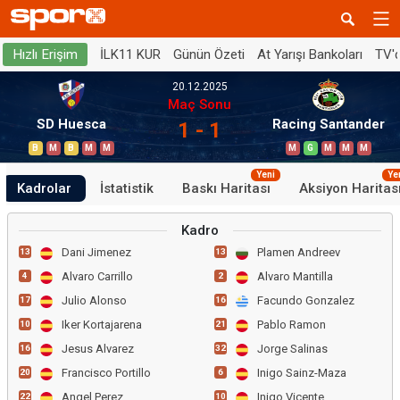
İLK11 KUR
Günün Özeti
At Yarışı Bankoları
TV'
Hızlı Erişim
20.12.2025
Maç Sonu
SD Huesca
Racing Santander
1 - 1
B
M
B
M
M
M
G
M
M
M
Yeni
Ye
Kadrolar
İstatistik
Baskı Haritası
Aksiyon Haritas
Kadro
Dani Jimenez
Plamen Andreev
13
13
Alvaro Carrillo
Alvaro Mantilla
4
2
Julio Alonso
Facundo Gonzalez
17
16
Iker Kortajarena
Pablo Ramon
10
21
Jesus Alvarez
Jorge Salinas
16
32
Francisco Portillo
Inigo Sainz-Maza
20
6
Angel Perez
Inigo Vicente
22
10