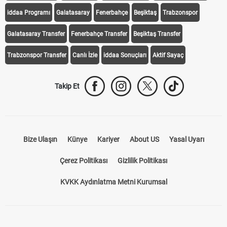
iddaa Programı
Galatasaray
Fenerbahçe
Beşiktaş
Trabzonspor
Galatasaray Transfer
Fenerbahçe Transfer
Beşiktaş Transfer
Trabzonspor Transfer
Canlı İzle
iddaa Sonuçları
Aktif Sayaç
Takip Et
Bize Ulaşın
Künye
Kariyer
About US
Yasal Uyarı
Çerez Politikası
Gizlilik Politikası
KVKK Aydınlatma Metni Kurumsal