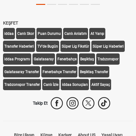
KEŞFET
iddaa
Canlı Skor
Puan Durumu
Canlı Anlatım
At Yarışı
Transfer Haberleri
TV'de Bugün
Süper Lig Fikstür
Süper Lig Haberleri
iddaa Programı
Galatasaray
Fenerbahçe
Beşiktaş
Trabzonspor
Galatasaray Transfer
Fenerbahçe Transfer
Beşiktaş Transfer
Trabzonspor Transfer
Canlı İzle
iddaa Sonuçları
Aktif Sayaç
Takip Et
Bize Ulaşın
Künye
Kariyer
About US
Yasal Uyarı