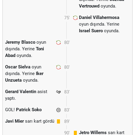
Vertrouwd
oyunda.
Daniel Villahermosa
75'
oyun dışında. Yerine
Israel Suero
oyunda.
Jeremy Blasco
oyun
80'
dışında. Yerine
Toni
Abad
oyunda.
Oscar Sielva
oyun
80'
dışında. Yerine
Iker
Unzueta
oyunda.
Gerard Valentin
asist
83'
yaptı.
GOL!
Patrick Soko
83'
Javi Mier
sarı kart gördü
89'
Jetro Willems
sarı kart
90'