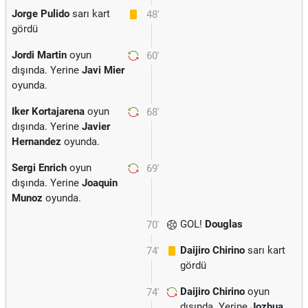
Jorge Pulido
sarı kart
48'
gördü
Jordi Martin
oyun
60'
dışında. Yerine
Javi Mier
oyunda.
Iker Kortajarena
oyun
68'
dışında. Yerine
Javier
Hernandez
oyunda.
Sergi Enrich
oyun
69'
dışında. Yerine
Joaquin
Munoz
oyunda.
GOL!
Douglas
70'
Daijiro Chirino
sarı kart
74'
gördü
Daijiro Chirino
oyun
74'
dışında. Yerine
Jozhua