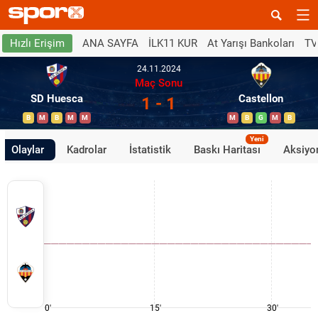
ANA SAYFA
İLK11 KUR
At Yarışı Bankoları
TV
Hızlı Erişim
24.11.2024
Maç Sonu
SD Huesca
Castellon
1 - 1
B
M
B
M
M
M
B
G
M
B
Yeni
Olaylar
Kadrolar
İstatistik
Baskı Haritası
Aksiyon
0'
15'
30'