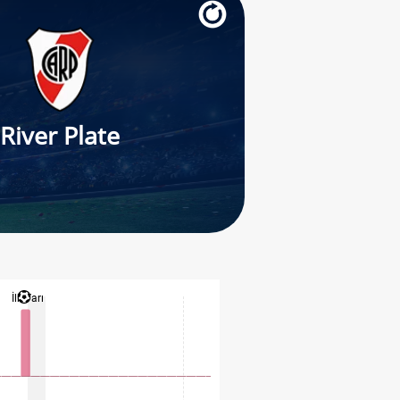
River Plate
İlk Yarı