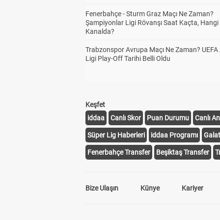
Fenerbahçe - Sturm Graz Maçı Ne Zaman?
Şampiyonlar Ligi Rövanşı Saat Kaçta, Hangi
Kanalda?
Trabzonspor Avrupa Maçı Ne Zaman? UEFA
Ligi Play-Off Tarihi Belli Oldu
Keşfet
iddaa
Canlı Skor
Puan Durumu
Canlı An
Süper Lig Haberleri
iddaa Programı
Gala
Fenerbahçe Transfer
Beşiktaş Transfer
T
Bize Ulaşın
Künye
Kariyer