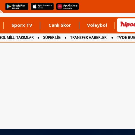
Sporx TV
Canlı Skor
Voleybol
OL MİLLİ TAKIMLAR
SÜPER LİG
TRANSFER HABERLERİ
TV'DE BU