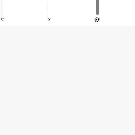
0'
15'
30'