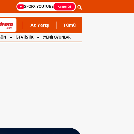
SPORX YOUTUBE
Abone Ol
At Yarışı
Tümü
GÜN
İSTATİSTİK
(YENİ) OYUNLAR