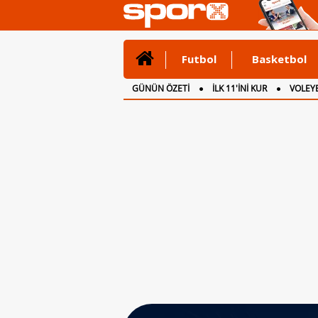
Futbol
Basketbol
GÜNÜN ÖZETİ
İLK 11'İNİ KUR
VOLEYB
CANLI ANLATIM
İNGİLTERE