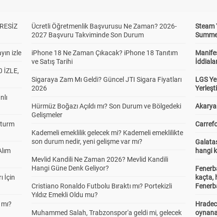
RESİZ
Ücretli Öğretmenlik Başvurusu Ne Zaman? 2026-
Steam 
2027 Başvuru Takviminde Son Durum
Summer 
yın izle
iPhone 18 Ne Zaman Çıkacak? iPhone 18 Tanıtım
Manifes
ve Satış Tarihi
İddiala
 İZLE,
Sigaraya Zam Mı Geldi? Güncel JTI Sigara Fiyatları
LGS Yer
2026
Yerleş
nlı
Hürmüz Boğazı Açıldı mı? Son Durum ve Bölgedeki
Akaryak
Gelişmeler
Sturm
Carrefo
Kademeli emeklilik gelecek mi? Kademeli emeklilikte
son durum nedir, yeni gelişme var mı?
Galatas
Alım
hangi 
Mevlid Kandili Ne Zaman 2026? Mevlid Kandili
Hangi Güne Denk Geliyor?
Fenerb
ı İçin
kaçta,
Cristiano Ronaldo Futbolu Bıraktı mı? Portekizli
Fenerba
Yıldız Emekli Oldu mu?
 mı?
Hradec
Muhammed Salah, Trabzonspor'a geldi mi, gelecek
oynana