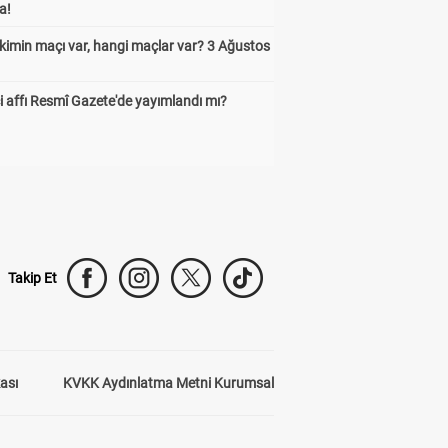
a!
kimin maçı var, hangi maçlar var? 3 Ağustos
 affı Resmî Gazete'de yayımlandı mı?
Takip Et
kası
KVKK Aydınlatma Metni Kurumsal