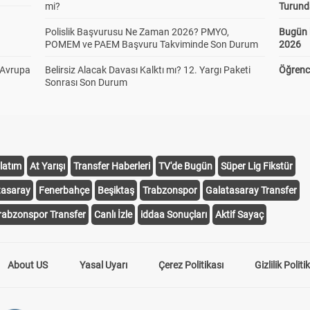
mi?
Turund
Polislik Başvurusu Ne Zaman 2026? PMYO,
Bugün 
POMEM ve PAEM Başvuru Takviminde Son Durum
2026
 Avrupa
Belirsiz Alacak Davası Kalktı mı? 12. Yargı Paketi
Öğrenci
Sonrası Son Durum
latım
At Yarışı
Transfer Haberleri
TV'de Bugün
Süper Lig Fikstür
tasaray
Fenerbahçe
Beşiktaş
Trabzonspor
Galatasaray Transfer
rabzonspor Transfer
Canlı İzle
iddaa Sonuçları
Aktif Sayaç
About US
Yasal Uyarı
Çerez Politikası
Gizlilik Politi