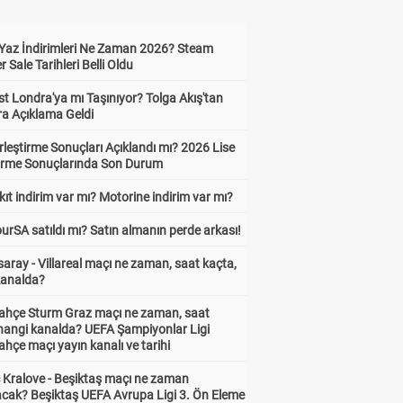
Yaz İndirimleri Ne Zaman 2026? Steam
Sale Tarihleri Belli Oldu
t Londra'ya mı Taşınıyor? Tolga Akış'tan
ra Açıklama Geldi
leştirme Sonuçları Açıklandı mı? 2026 Lise
tirme Sonuçlarında Son Durum
ıt indirim var mı? Motorine indirim var mı?
urSA satıldı mı? Satın almanın perde arkası!
aray - Villareal maçı ne zaman, saat kaçta,
kanalda?
ahçe Sturm Graz maçı ne zaman, saat
 hangi kanalda? UEFA Şampiyonlar Ligi
hçe maçı yayın kanalı ve tarihi
 Kralove - Beşiktaş maçı ne zaman
cak? Beşiktaş UEFA Avrupa Ligi 3. Ön Eleme