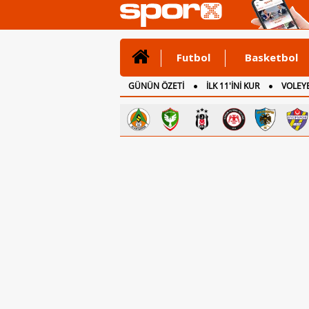
Futbol
Basketbol
GÜNÜN ÖZETİ
İLK 11'İNİ KUR
VOLEYB
CANLI ANLATIM
İNGİLTERE