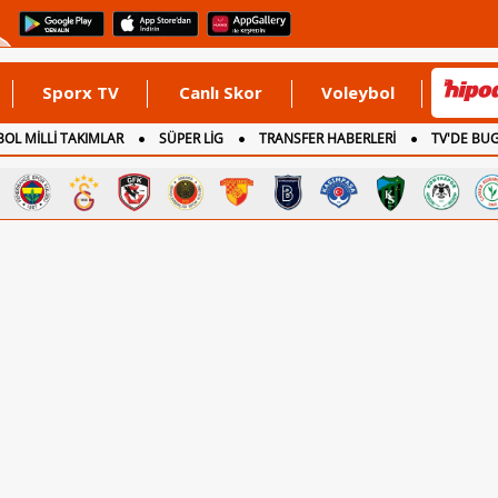
Sporx TV
Canlı Skor
Voleybol
OL MİLLİ TAKIMLAR
SÜPER LİG
TRANSFER HABERLERİ
TV'DE BU