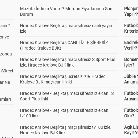
Mazota İndirim Var mı? Motorin Fiyatlarında Son
Plonjon
Durum
Yapılır
anır?
Hradec Kralove Beşiktaş maçı şifresiz canlı yayın
Futbold
izle
Kriterle
or ve
Hradec Kralove Beşiktaş CANLI İZLE ŞİFRESİZ
Endire
(Hradec Kralove BJK)
Verilir?
ezonda
Hradec Kralove Beşiktaş maçı şifresiz S Sport Plus
Bonserv
izle, Hradec Kralove BJK link
İşler?
 Süreci
Hradec Kralove Beşiktaş ücretsiz izle, Hradec
Jübile
Kralove BJK maçı canlı linki
Anlama
ar Ne
Hradec Kralove - Beşiktaş maçı şifresiz izle canlı S
Futbold
Sport Plus linki
Arasınd
amları
Hradec Kralove - Beşiktaş maçı şifresiz izle canlı
Futbol
tv100 linki
Olur?
Hradec Kralove Beşiktaş maçı şifresiz tv100 izle,
Açık L
Hradec Kralove BJK link
Kayıt Y