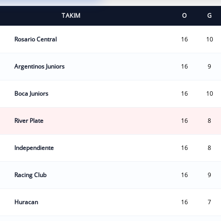
TAKIM
O
G
Rosario Central
16
10
Argentinos Juniors
16
9
Boca Juniors
16
10
River Plate
16
8
Independiente
16
8
Racing Club
16
9
Huracan
16
7