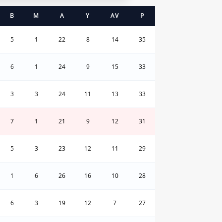
B
M
A
Y
AV
P
5
1
22
8
14
35
6
1
24
9
15
33
3
3
24
11
13
33
7
1
21
9
12
31
5
3
23
12
11
29
1
6
26
16
10
28
6
3
19
12
7
27