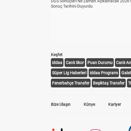
DGS Sonuçları Ne Zaman Açıklanacak 2026
Sonuç Tarihini Duyurdu
Keşfet
iddaa
Canlı Skor
Puan Durumu
Canlı An
Süper Lig Haberleri
iddaa Programı
Gala
Fenerbahçe Transfer
Beşiktaş Transfer
T
Bize Ulaşın
Künye
Kariyer