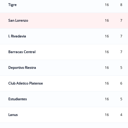
Tigre
16
8
San Lorenzo
16
7
I. Rivadavia
16
7
Barracas Central
16
7
Deportivo Riestra
16
5
Club Atletico Platense
16
6
Estudiantes
16
5
Lanus
16
4