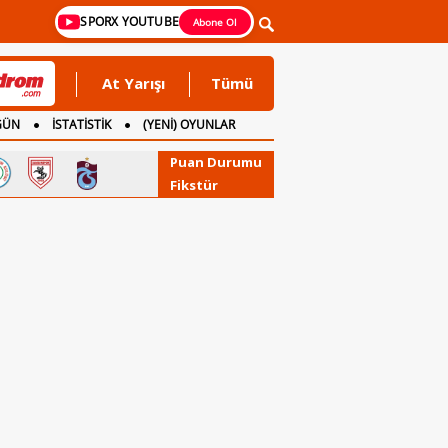
SPORX YOUTUBE
Abone Ol
At Yarışı
Tümü
GÜN
İSTATİSTİK
(YENİ) OYUNLAR
Puan Durumu
Fikstür