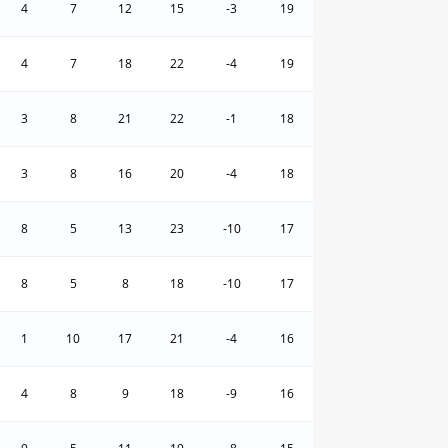
4
7
12
15
-3
19
4
7
18
22
-4
19
3
8
21
22
-1
18
3
8
16
20
-4
18
8
5
13
23
-10
17
8
5
8
18
-10
17
1
10
17
21
-4
16
4
8
9
18
-9
16