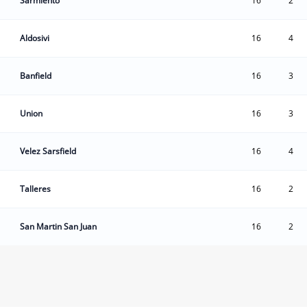
Sarmiento
16
2
Aldosivi
16
4
Banfield
16
3
Union
16
3
Velez Sarsfield
16
4
Talleres
16
2
San Martin San Juan
16
2