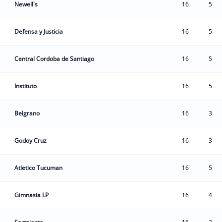
Newell's
16
5
Defensa y Justicia
16
5
Central Cordoba de Santiago
16
5
Instituto
16
5
Belgrano
16
3
Godoy Cruz
16
3
Atletico Tucuman
16
5
Gimnasia LP
16
4