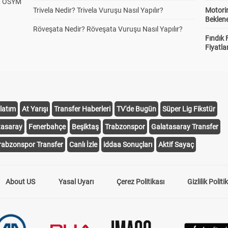
? ÖSYM
Trivela Nedir? Trivela Vuruşu Nasıl Yapılır?
Motorin
Beklene
Röveşata Nedir? Röveşata Vuruşu Nasıl Yapılır?
Fındık 
Fiyatla
latım
At Yarışı
Transfer Haberleri
TV'de Bugün
Süper Lig Fikstür
tasaray
Fenerbahçe
Beşiktaş
Trabzonspor
Galatasaray Transfer
rabzonspor Transfer
Canlı İzle
iddaa Sonuçları
Aktif Sayaç
About US
Yasal Uyarı
Çerez Politikası
Gizlilik Politi