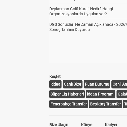
Deplasman Golü Kuralı Nedir? Hangi
Organizasyonlarda Uygulanıyor?
DGS Sonuçları Ne Zaman Açıklanacak 2026
Sonuç Tarihini Duyurdu
Keşfet
iddaa
Canlı Skor
Puan Durumu
Canlı An
Süper Lig Haberleri
iddaa Programı
Gala
Fenerbahçe Transfer
Beşiktaş Transfer
T
Bize Ulaşın
Künye
Kariyer