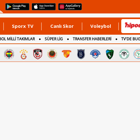
Sporx TV
Canlı Skor
Voleybol
OL MİLLİ TAKIMLAR
SÜPER LİG
TRANSFER HABERLERİ
TV'DE BU