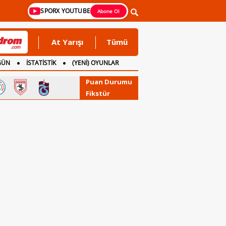
SPORX YOUTUBE
Abone Ol
At Yarışı
Tümü
GÜN
İSTATİSTİK
(YENİ) OYUNLAR
Puan Durumu
Fikstür