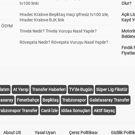
tv100 linki
Olur?
Hradec Kralove Beşiktaş maçı şifresiz tv100 izle,
Açık L
Hradec Kralove BJK link
Kayıt Y
? ÖSYM
Trivela Nedir? Trivela Vuruşu Nasıl Yapılır?
Motorin
Beklene
Röveşata Nedir? Röveşata Vuruşu Nasıl Yapılır?
Fındık 
Fiyatla
latım
At Yarışı
Transfer Haberleri
TV'de Bugün
Süper Lig Fikstür
tasaray
Fenerbahçe
Beşiktaş
Trabzonspor
Galatasaray Transfer
rabzonspor Transfer
Canlı İzle
iddaa Sonuçları
Aktif Sayaç
About US
Yasal Uyarı
Çerez Politikası
Gizlilik Politi