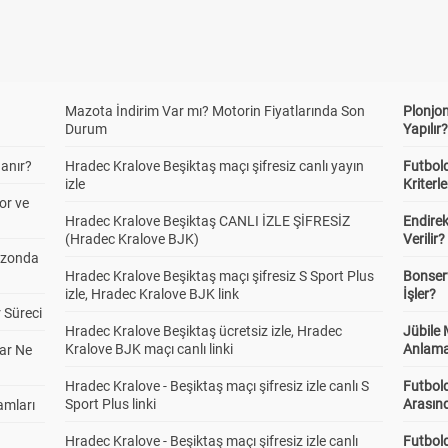
Mazota İndirim Var mı? Motorin Fiyatlarında Son
Plonjon
Durum
Yapılır
anır?
Hradec Kralove Beşiktaş maçı şifresiz canlı yayın
Futbold
izle
Kriterle
or ve
Hradec Kralove Beşiktaş CANLI İZLE ŞİFRESİZ
Endire
(Hradec Kralove BJK)
Verilir?
ezonda
Hradec Kralove Beşiktaş maçı şifresiz S Sport Plus
Bonserv
izle, Hradec Kralove BJK link
İşler?
 Süreci
Hradec Kralove Beşiktaş ücretsiz izle, Hradec
Jübile
Kralove BJK maçı canlı linki
Anlama
ar Ne
Hradec Kralove - Beşiktaş maçı şifresiz izle canlı S
Futbold
Sport Plus linki
Arasınd
amları
Hradec Kralove - Beşiktaş maçı şifresiz izle canlı
Futbol