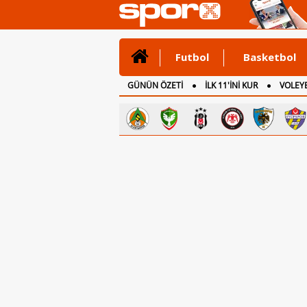
Futbol
Basketbol
GÜNÜN ÖZETİ
İLK 11'İNİ KUR
VOLEYB
CANLI ANLATIM
İNGİLTERE