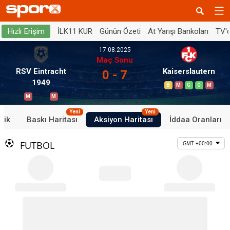
İLK11 KUR
Günün Özeti
At Yarışı Bankoları
TV'
Hızlı Erişim
17.08.2025
Maç Sonu
RSV Eintracht
Kaiserslautern
0 - 7
1949
B
M
G
G
M
M
M
Yeni
Yeni
stik
Baskı Haritası
Aksiyon Haritası
İddaa Oranları
FUTBOL
GMT +00:00