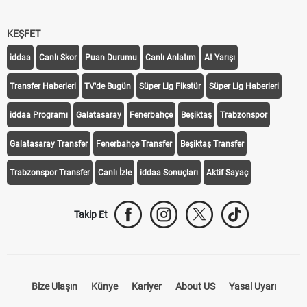
KEŞFET
iddaa
Canlı Skor
Puan Durumu
Canlı Anlatım
At Yarışı
Transfer Haberleri
TV'de Bugün
Süper Lig Fikstür
Süper Lig Haberleri
iddaa Programı
Galatasaray
Fenerbahçe
Beşiktaş
Trabzonspor
Galatasaray Transfer
Fenerbahçe Transfer
Beşiktaş Transfer
Trabzonspor Transfer
Canlı İzle
iddaa Sonuçları
Aktif Sayaç
Takip Et
Bize Ulaşın
Künye
Kariyer
About US
Yasal Uyarı