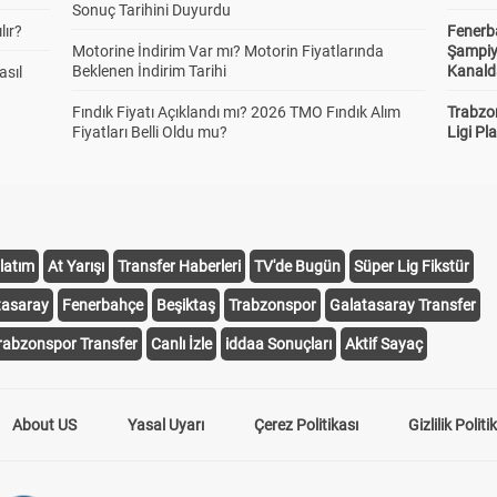
Sonuç Tarihini Duyurdu
lır?
Fenerb
Motorine İndirim Var mı? Motorin Fiyatlarında
Şampiy
Beklenen İndirim Tarihi
Kanald
asıl
Fındık Fiyatı Açıklandı mı? 2026 TMO Fındık Alım
Trabzo
Fiyatları Belli Oldu mu?
Ligi Pla
latım
At Yarışı
Transfer Haberleri
TV'de Bugün
Süper Lig Fikstür
tasaray
Fenerbahçe
Beşiktaş
Trabzonspor
Galatasaray Transfer
rabzonspor Transfer
Canlı İzle
iddaa Sonuçları
Aktif Sayaç
About US
Yasal Uyarı
Çerez Politikası
Gizlilik Politi