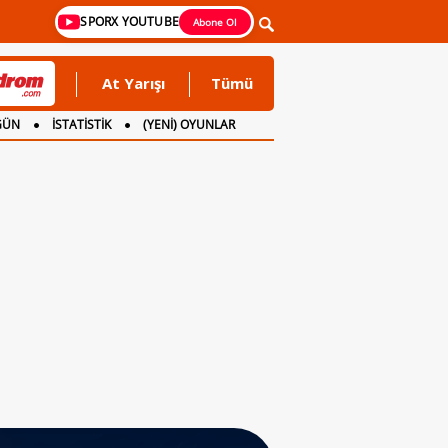
SPORX YOUTUBE
Abone Ol
At Yarışı
Tümü
GÜN
İSTATİSTİK
(YENİ) OYUNLAR