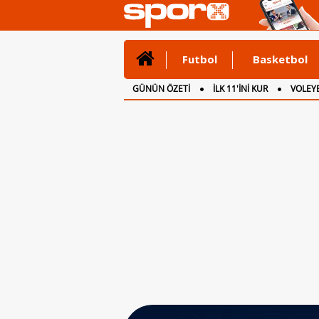
Futbol
Basketbol
GÜNÜN ÖZETİ
İLK 11'İNİ KUR
VOLEYB
CANLI ANLATIM
İNGİLTERE