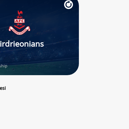
irdrieonians
ship
esi