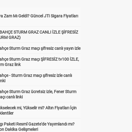
a Zam Mı Geldi? Güncel JTI Sigara Fiyatları
BAHÇE STURM GRAZ CANLI İZLE ŞİFRESİZ
TURM GRAZ)
hçe Sturm Graz maçı şifresiz canlı yayın izle
ahçe Sturm Graz maçı ŞİFRESİZ tv100 İZLE,
rm Graz link
hçe - Sturm Graz maçı şifresiz izle canlı
inki
hçe Sturm Graz ücretsiz izle, Fener Sturm
çı canlı linki
ükselecek mi, Yükselir mi? Altın Fiyatları İçin
lentiler
gı Paketi Resmî Gazete'de Yayımlandı mı?
on Dakika Gelişmeleri