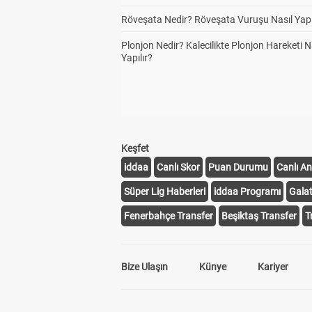
Röveşata Nedir? Röveşata Vuruşu Nasıl Yapı
Plonjon Nedir? Kalecilikte Plonjon Hareketi N
Yapılır?
Keşfet
iddaa
Canlı Skor
Puan Durumu
Canlı An
Süper Lig Haberleri
iddaa Programı
Gala
Fenerbahçe Transfer
Beşiktaş Transfer
T
Bize Ulaşın
Künye
Kariyer