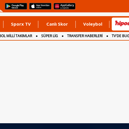
Sporx TV
Canlı Skor
Voleybol
OL MİLLİ TAKIMLAR
SÜPER LİG
TRANSFER HABERLERİ
TV'DE BU