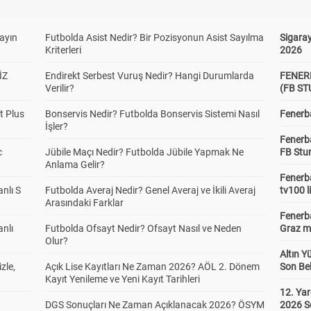
yayın
Futbolda Asist Nedir? Bir Pozisyonun Asist Sayılma
Sigaray
Kriterleri
2026
İZ
Endirekt Serbest Vuruş Nedir? Hangi Durumlarda
FENER
Verilir?
(FB S
t Plus
Bonservis Nedir? Futbolda Bonservis Sistemi Nasıl
Fenerba
İşler?
Fenerb
c
Jübile Maçı Nedir? Futbolda Jübile Yapmak Ne
FB Stu
Anlama Gelir?
Fenerba
anlı S
Futbolda Averaj Nedir? Genel Averaj ve İkili Averaj
tv100 l
Arasındaki Farklar
Fenerba
anlı
Futbolda Ofsayt Nedir? Ofsayt Nasıl ve Neden
Graz ma
Olur?
Altın Y
zle,
Açık Lise Kayıtları Ne Zaman 2026? AÖL 2. Dönem
Son Bek
Kayıt Yenileme ve Yeni Kayıt Tarihleri
12. Yar
DGS Sonuçları Ne Zaman Açıklanacak 2026? ÖSYM
2026 S