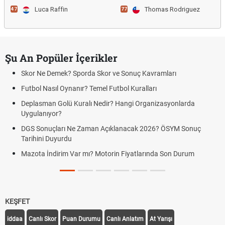
Luca Raffin
Thomas Rodriguez
47
77
Şu An Popüler İçerikler
Skor Ne Demek? Sporda Skor ve Sonuç Kavramları
Futbol Nasıl Oynanır? Temel Futbol Kuralları
Deplasman Golü Kuralı Nedir? Hangi Organizasyonlarda
Uygulanıyor?
DGS Sonuçları Ne Zaman Açıklanacak 2026? ÖSYM Sonuç
Tarihini Duyurdu
Mazota İndirim Var mı? Motorin Fiyatlarında Son Durum
KEŞFET
iddaa
Canlı Skor
Puan Durumu
Canlı Anlatım
At Yarışı