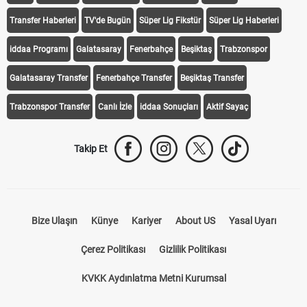
Transfer Haberleri
TV'de Bugün
Süper Lig Fikstür
Süper Lig Haberleri
iddaa Programı
Galatasaray
Fenerbahçe
Beşiktaş
Trabzonspor
Galatasaray Transfer
Fenerbahçe Transfer
Beşiktaş Transfer
Trabzonspor Transfer
Canlı İzle
iddaa Sonuçları
Aktif Sayaç
Takip Et
Bize Ulaşın
Künye
Kariyer
About US
Yasal Uyarı
Çerez Politikası
Gizlilik Politikası
KVKK Aydınlatma Metni Kurumsal