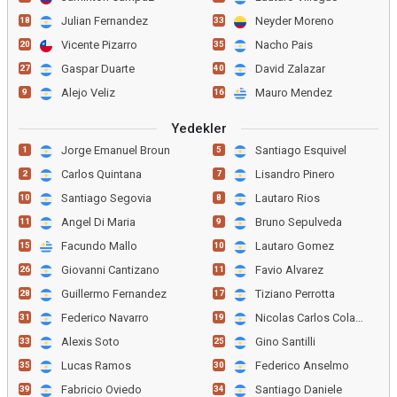
Julian Fernandez
Neyder Moreno
18
33
Vicente Pizarro
Nacho Pais
20
35
Gaspar Duarte
David Zalazar
27
40
Alejo Veliz
Mauro Mendez
9
16
Yedekler
Jorge Emanuel Broun
Santiago Esquivel
1
5
Carlos Quintana
Lisandro Pinero
2
7
Santiago Segovia
Lautaro Rios
10
8
Angel Di Maria
Bruno Sepulveda
11
9
Facundo Mallo
Lautaro Gomez
15
10
Giovanni Cantizano
Favio Alvarez
26
11
Guillermo Fernandez
Tiziano Perrotta
28
17
Federico Navarro
Nicolas Carlos Colazo
31
19
Alexis Soto
Gino Santilli
33
25
Lucas Ramos
Federico Anselmo
35
30
Fabricio Oviedo
Santiago Daniele
39
34