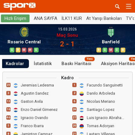
ANA SAYFA
İLK11 KUR
At Yarışı Bankoları
TV'
Hızlı Erişim
15.03.2026
Maç Sonu
Rosario Central
Banfield
2 - 1
G
B
M
M
G
B
G
M
G
B
Yeni
Ye
Kadrolar
İstatistik
Baskı Haritası
Aksiyon Haritas
Kadro
Jeremias Ledesma
Facundo Sanguinetti
23
1
Agustin Sandez
Danilo Arboleda
3
2
Gaston Avila
Nicolas Meriano
13
6
Enzo Daniel Gimenez
Santiago Lopez
16
24
Ignacio Ovando
Luis Ignacio Abraham
46
27
Franco Ibarra
Tomas Adoryan
5
20
Jaminton Campaz
Lautaro Villegas
8
21