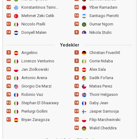
Konstantinos Tsimikas
Ylber Ramadani
12
20
Mehmet Zeki Celik
Santiago Pierotti
19
50
Niccolo Pisilli
Oumar Ngom
61
79
Donyell Malen
Nikola Stulic
14
9
Yedekler
Angelino
Christian Fruechtl
3
1
Lorenzo Venturino
Corrie Ndaba
20
3
Jan Ziolkowski
Alex Sala
24
6
Antonio Arena
Sadik Fofana
68
8
Giorgio De Marzi
Matias Perez
70
13
Robinio Vaz
Thorir Helgason
78
14
Stephan El Shaarawy
Gaby Jean
92
18
Pierluigi Gollini
Jasper Samooja
95
32
Bryan Zaragoza
Filip Marchwinski
97
36
Walid Cheddira
99