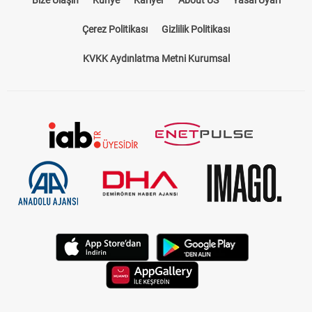
Bize Ulaşın
Künye
Kariyer
About US
Yasal Uyarı
Çerez Politikası
Gizlilik Politikası
KVKK Aydınlatma Metni Kurumsal