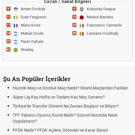
Cezalı / Sakat Bilgileri
Artem Dovbyk
Kialonda Gaspar
9
4
Evan Ferguson
Medon Berisha
11
10
Manu Kone
Francesco Camarda
17
22
Matias Soule
Lassana Coulibaly
18
29
Paulo Dybala
21
Wesley
43
Şu An Popüler İçerikler
Hazırlık Maçı ve Dostluk Maçı Nedir? Resmî Maçlardan Farkları
Süper Lig Kaç Hafta ve Toplam Kaç Maç Oynanır?
Türkiye'de Transfer Dönemi Ne Zaman Başlıyor ve Bitiyor?
TFF Yabancı Oyuncu Kuralı Nedir? Güncel Sezonda Nasıl
Uygulanıyor?
PFDK Nedir? PFDK Açılımı, Görevleri ve Karar Süreci