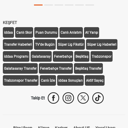
KEŞFET
iddaa
Canlı Skor
Puan Durumu
Canlı Anlatım
At Yarışı
Transfer Haberleri
TV'de Bugün
Süper Lig Fikstür
Süper Lig Haberleri
iddaa Programı
Galatasaray
Fenerbahçe
Beşiktaş
Trabzonspor
Galatasaray Transfer
Fenerbahçe Transfer
Beşiktaş Transfer
Trabzonspor Transfer
Canlı İzle
iddaa Sonuçları
Aktif Sayaç
Takip Et