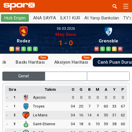
ANA SAYFA
İLK11 KUR
At Yarışı Bankoları
TV'
Hızlı Erişim
06.03.2026
Maç Sonu
Rodez
Grenoble
1 - 0
B
M
G
G
G
M
G
G
B
M
Yeni
Yeni
stik
Baskı Haritası
Aksiyon Haritası
Canlı Puan Dur
Genel
İç Saha
Dış Saha
Sıra
Takım
O
G
B
M
A
Y
P
-
Ajaccio
0
0
0
0
0
0
0
1
-
Troyes
34
20
7
7
60
33
67
1
-
Le Mans
34
16
14
4
50
31
62
2
-
Saint-Etienne
34
18
6
10
59
38
60
3