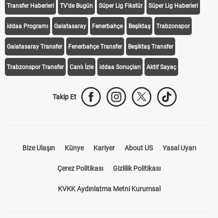
Transfer Haberleri
TV'de Bugün
Süper Lig Fikstür
Süper Lig Haberleri
iddaa Programı
Galatasaray
Fenerbahçe
Beşiktaş
Trabzonspor
Galatasaray Transfer
Fenerbahçe Transfer
Beşiktaş Transfer
Trabzonspor Transfer
Canlı İzle
iddaa Sonuçları
Aktif Sayaç
Takip Et
Bize Ulaşın
Künye
Kariyer
About US
Yasal Uyarı
Çerez Politikası
Gizlilik Politikası
KVKK Aydınlatma Metni Kurumsal