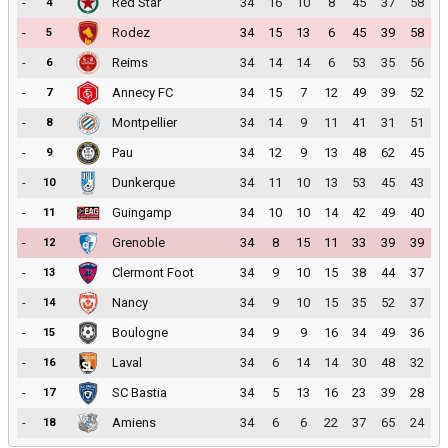
-
Red Star
34
16
10
8
45
37
58
4
-
Rodez
34
15
13
6
45
39
58
5
-
Reims
34
14
14
6
53
35
56
6
-
Annecy FC
34
15
7
12
49
39
52
7
-
Montpellier
34
14
9
11
41
31
51
8
-
Pau
34
12
9
13
48
62
45
9
-
Dunkerque
34
11
10
13
53
45
43
10
-
Guingamp
34
10
10
14
42
49
40
11
-
Grenoble
34
8
15
11
33
39
39
12
-
Clermont Foot
34
9
10
15
38
44
37
13
-
Nancy
34
9
10
15
35
52
37
14
-
Boulogne
34
9
9
16
34
49
36
15
-
Laval
34
6
14
14
30
48
32
16
-
SC Bastia
34
5
13
16
23
39
28
17
-
Amiens
34
6
6
22
37
65
24
18