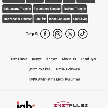
Galatasaray Transfer
Fenerbahçe Transfer
Beşiktaş Transfer
Trabzonspor Transfer
Canlı İzle
iddaa Sonuçları
Aktif Sayaç
Takip Et
Bize Ulaşın
Künye
Kariyer
About US
Yasal Uyarı
Çerez Politikası
Gizlilik Politikası
KVKK Aydınlatma Metni Kurumsal