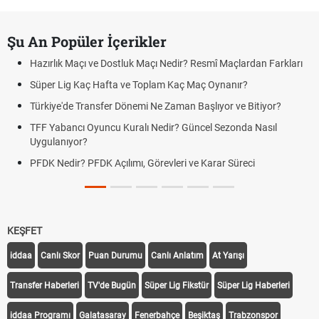
Şu An Popüler İçerikler
Hazırlık Maçı ve Dostluk Maçı Nedir? Resmî Maçlardan Farkları
Süper Lig Kaç Hafta ve Toplam Kaç Maç Oynanır?
Türkiye'de Transfer Dönemi Ne Zaman Başlıyor ve Bitiyor?
TFF Yabancı Oyuncu Kuralı Nedir? Güncel Sezonda Nasıl
Uygulanıyor?
PFDK Nedir? PFDK Açılımı, Görevleri ve Karar Süreci
KEŞFET
iddaa
Canlı Skor
Puan Durumu
Canlı Anlatım
At Yarışı
Transfer Haberleri
TV'de Bugün
Süper Lig Fikstür
Süper Lig Haberleri
iddaa Programı
Galatasaray
Fenerbahçe
Beşiktaş
Trabzonspor