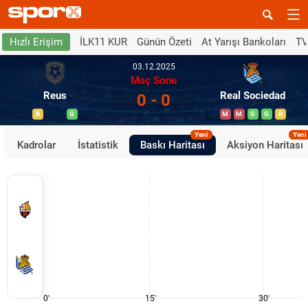
İLK11 KUR
Günün Özeti
At Yarışı Bankoları
TV
Hızlı Erişim
03.12.2025
Maç Sonu
Reus
Real Sociedad
0 - 0
B
G
M
M
G
G
B
Yeni
Yeni
Kadrolar
İstatistik
Baskı Haritası
Aksiyon Haritası
0'
15'
30'