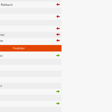
 Rebbach
nez
te
Yedekler
ez
ez