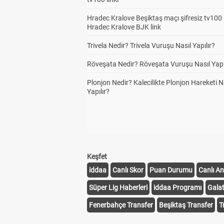
Hradec Kralove Beşiktaş maçı şifresiz tv100 i
Hradec Kralove BJK link
Trivela Nedir? Trivela Vuruşu Nasıl Yapılır?
Röveşata Nedir? Röveşata Vuruşu Nasıl Yapı
Plonjon Nedir? Kalecilikte Plonjon Hareketi N
Yapılır?
Keşfet
iddaa
Canlı Skor
Puan Durumu
Canlı An
Süper Lig Haberleri
iddaa Programı
Gala
Fenerbahçe Transfer
Beşiktaş Transfer
T