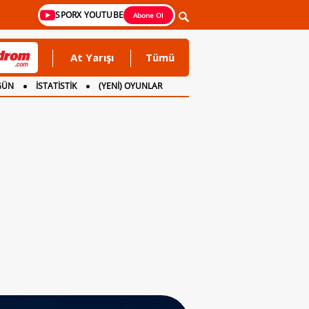
SPORX YOUTUBE
Abone Ol
At Yarışı
Tümü
GÜN
İSTATİSTİK
(YENİ) OYUNLAR