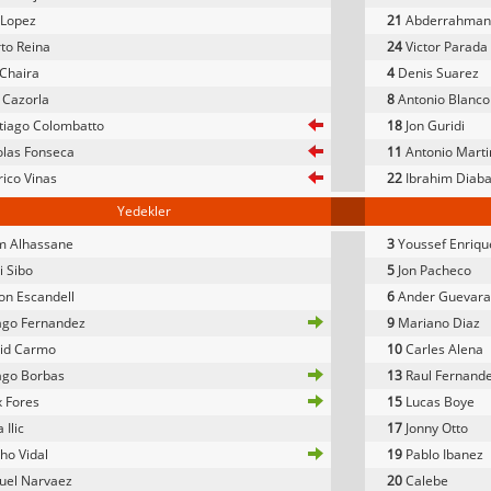
 Lopez
21
Abderrahman
to Reina
24
Victor Parada
 Chaira
4
Denis Suarez
 Cazorla
8
Antonio Blanco
tiago Colombatto
18
Jon Guridi
las Fonseca
11
Antonio Marti
ico Vinas
22
Ibrahim Diaba
Yedekler
m Alhassane
3
Youssef Enriqu
 Sibo
5
Jon Pacheco
n Escandell
6
Ander Guevara
ago Fernandez
9
Mariano Diaz
id Carmo
10
Carles Alena
ago Borbas
13
Raul Fernand
 Fores
15
Lucas Boye
 Ilic
17
Jonny Otto
ho Vidal
19
Pablo Ibanez
uel Narvaez
20
Calebe