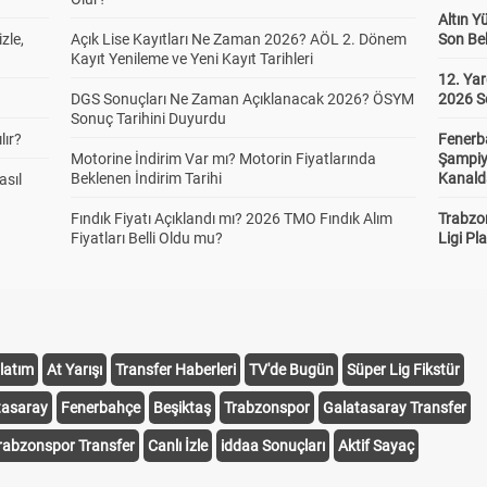
Altın Y
zle,
Açık Lise Kayıtları Ne Zaman 2026? AÖL 2. Dönem
Son Bek
Kayıt Yenileme ve Yeni Kayıt Tarihleri
12. Yar
DGS Sonuçları Ne Zaman Açıklanacak 2026? ÖSYM
2026 S
Sonuç Tarihini Duyurdu
lır?
Fenerb
Motorine İndirim Var mı? Motorin Fiyatlarında
Şampiy
Beklenen İndirim Tarihi
Kanald
asıl
Fındık Fiyatı Açıklandı mı? 2026 TMO Fındık Alım
Trabzo
Fiyatları Belli Oldu mu?
Ligi Pla
latım
At Yarışı
Transfer Haberleri
TV'de Bugün
Süper Lig Fikstür
tasaray
Fenerbahçe
Beşiktaş
Trabzonspor
Galatasaray Transfer
rabzonspor Transfer
Canlı İzle
iddaa Sonuçları
Aktif Sayaç