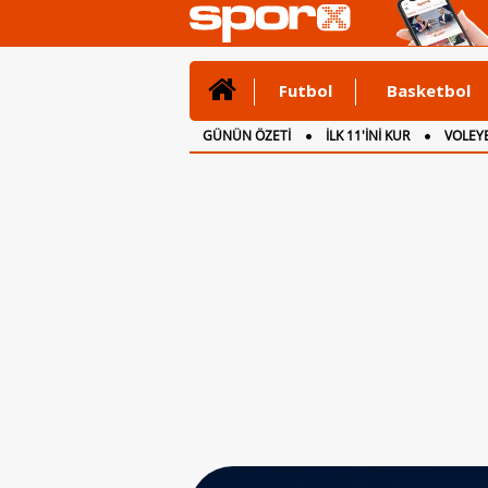
Futbol
Basketbol
GÜNÜN ÖZETİ
İLK 11'İNİ KUR
VOLEYB
CANLI ANLATIM
İNGİLTERE