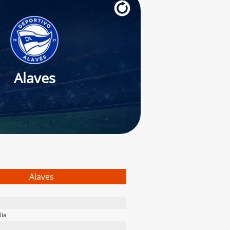
Alaves
Alaves
lia