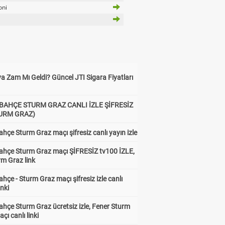
oni
a Zam Mı Geldi? Güncel JTI Sigara Fiyatları
BAHÇE STURM GRAZ CANLI İZLE ŞİFRESİZ
TURM GRAZ)
hçe Sturm Graz maçı şifresiz canlı yayın izle
ahçe Sturm Graz maçı ŞİFRESİZ tv100 İZLE,
rm Graz link
hçe - Sturm Graz maçı şifresiz izle canlı
inki
hçe Sturm Graz ücretsiz izle, Fener Sturm
çı canlı linki