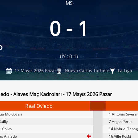
MS
0 - 1
o
(İY : 0-1)
17 Mayıs 2026 Pazar
Nuevo Carlos Tartiere
La Liga
iedo - Alaves Maç Kadroları - 17 Mayıs 2026 Pazar
Real Oviedo
tiu Moldovan
1
Antonio Sivera
ailly
7
Angel Perez
i Calvo
14
Nahuel Tenag
s Ahijado
16
Ville Koski