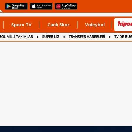
Sporx TV
Canlı Skor
Voleybol
OL MİLLİ TAKIMLAR
SÜPER LİG
TRANSFER HABERLERİ
TV'DE BU