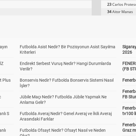
23
Carlos Protes
34
Aitor Manas
yayın
Futbolda Asist Nedir? Bir Pozisyonun Asist Sayılma
Sigaray
Kriterleri
2026
İZ
Endirekt Serbest Vuruş Nedir? Hangi Durumlarda
FENER
Verilir?
(FB S
t Plus
Bonservis Nedir? Futbolda Bonservis Sistemi Nasıl
Fenerba
İşler?
Fenerb
c
Jübile Maçı Nedir? Futbolda Jübile Yapmak Ne
FB Stu
Anlama Gelir?
Fenerba
anlı S
Futbolda Averaj Nedir? Genel Averaj ve İkili Averaj
tv100 l
Arasındaki Farklar
Fenerba
anlı
Futbolda Ofsayt Nedir? Ofsayt Nasıl ve Neden
Graz ma
Olur?