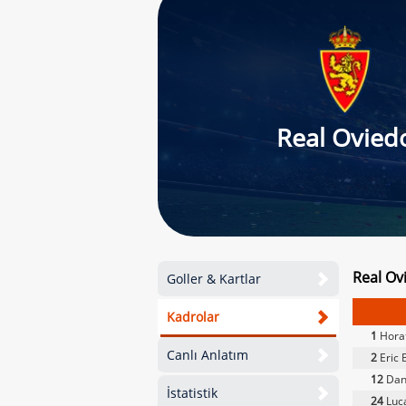
Real Ovied
Real Ov
Goller & Kartlar
Kadrolar
1
Hora
Canlı Anlatım
2
Eric B
12
Dan
İstatistik
24
Luca