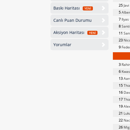
25
Javi
Baskı Haritası
YENİ
5
Alber
7
Ilyas
Canlı Puan Durumu
8
Santi
Aksiyon Haritası
11
San
YENİ
23
Nico
Yorumlar
9
Feder
3
Rahi
6
Kwasi
13
Aaro
15
Thi
16
Dav
17
Thi
19
Alex
21
Luka
22
Nac
26
Mig