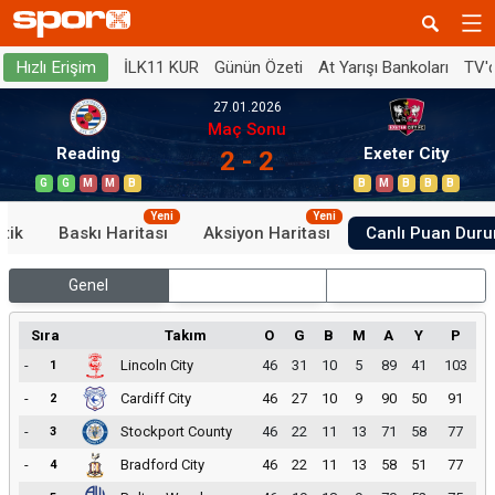
İLK11 KUR
Günün Özeti
At Yarışı Bankoları
TV'
Hızlı Erişim
27.01.2026
Maç Sonu
Reading
Exeter City
2 - 2
G
G
M
M
B
B
M
B
B
B
Yeni
Yeni
stik
Baskı Haritası
Aksiyon Haritası
Canlı Puan Dur
Genel
İç Saha
Dış Saha
Sıra
Takım
O
G
B
M
A
Y
P
-
Lincoln City
46
31
10
5
89
41
103
1
-
Cardiff City
46
27
10
9
90
50
91
2
-
Stockport County
46
22
11
13
71
58
77
3
-
Bradford City
46
22
11
13
58
51
77
4