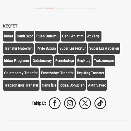
KEŞFET
iddaa
Canlı Skor
Puan Durumu
Canlı Anlatım
At Yarışı
Transfer Haberleri
TV'de Bugün
Süper Lig Fikstür
Süper Lig Haberleri
iddaa Programı
Galatasaray
Fenerbahçe
Beşiktaş
Trabzonspor
Galatasaray Transfer
Fenerbahçe Transfer
Beşiktaş Transfer
Trabzonspor Transfer
Canlı İzle
iddaa Sonuçları
Aktif Sayaç
Takip Et