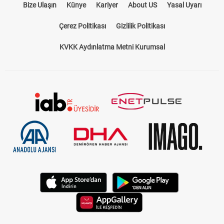
Bize Ulaşın
Künye
Kariyer
About US
Yasal Uyarı
Çerez Politikası
Gizlilik Politikası
KVKK Aydınlatma Metni Kurumsal