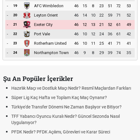
-
AFC Wimbledon
46
15
8
23
51
72
53
19
-
Leyton Orient
46
14
10
22
59
71
52
20
-
Exeter City
46
12
13
21
52
61
49
21
-
Port Vale
46
10
12
24
36
61
42
22
-
Rotherham United
46
10
11
25
41
71
41
23
-
Northampton Town
46
9
8
29
39
74
35
24
Şu An Popüler İçerikler
ve Dostluk Maçı Nedir? Resmî Maçlardan Farkları
Puan Durumunda A
 Hafta ve Toplam Kaç Maç Oynanır?
Skor Ne Demek? S
nsfer Dönemi Ne Zaman Başlıyor ve Bitiyor?
Futbol Nasıl Oynan
uncu Kuralı Nedir? Güncel Sezonda Nasıl
Deplasman Golü K
Uygulanıyor?
DK Açılımı, Görevleri ve Karar Süreci
DGS Sonuçları Ne
Tarihini Duyurdu