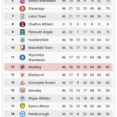
-
Bolton Wanderers
46
19
18
9
70
52
75
5
-
Stevenage
46
21
12
13
49
46
75
6
-
Luton Town
46
21
11
14
68
56
74
7
-
Charlton Athletic
0
0
0
0
0
0
0
8
-
Plymouth Argyle
46
22
7
17
75
63
73
8
-
Huddersfield
46
18
13
15
74
64
67
9
-
Mansfield Town
46
16
17
13
62
50
65
10
Wycombe
-
46
17
12
17
69
58
63
11
Wanderers
-
Reading
46
16
15
15
64
60
63
12
-
Blackpool
46
17
9
20
54
65
60
13
-
Doncaster Rovers
46
17
9
20
50
69
60
14
-
Barnsley
46
15
14
17
68
73
59
15
-
Wigan Athletic
46
14
14
18
49
58
56
16
-
Burton Albion
46
13
15
18
50
60
54
17
-
Peterborough
46
15
8
23
64
68
53
18