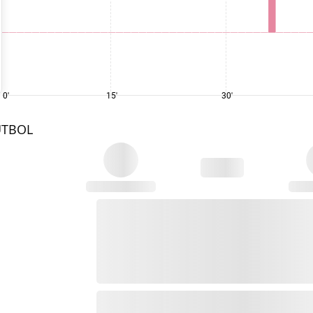
0'
15'
30'
UTBOL