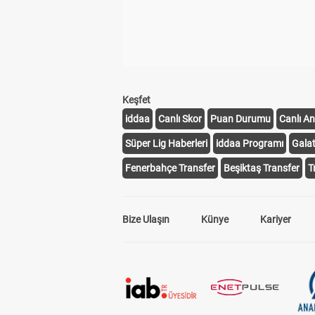
Keşfet
iddaa
Canlı Skor
Puan Durumu
Canlı An
Süper Lig Haberleri
iddaa Programı
Gala
Fenerbahçe Transfer
Beşiktaş Transfer
T
Bize Ulaşın
Künye
Kariyer