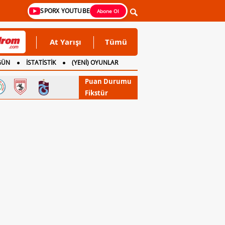
SPORX YOUTUBE
Abone Ol
At Yarışı
Tümü
GÜN
İSTATİSTİK
(YENİ) OYUNLAR
Puan Durumu
Fikstür