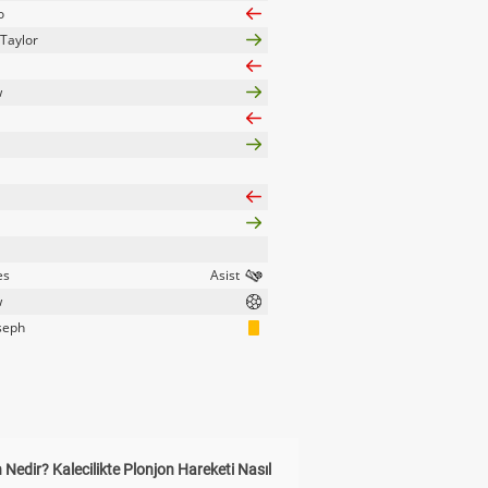
o
-Taylor
w
es
w
oseph
 Nedir? Kalecilikte Plonjon Hareketi Nasıl