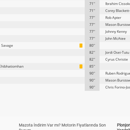
71''
Ibrahim Cissok
71''
Corey Blackett
77''
Rob Apter
77''
Mason Bursto
77''
Johnny Kenny
77''
John McAtee
e Savage
80''
82''
Jordi Osei-Tutu
82''
Cyrus Christie
 Ehibhatiomhan
85''
90''
Ruben Rodrigu
90''
Mason Bursto
90''
Chris Forino-J
Mazota İndirim Var mı? Motorin Fiyatlarında Son
Plonjon