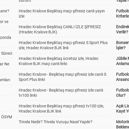
Durum
Yapılır
anır?
Hradec Kralove Beşiktaş maçı şifresiz canlı yayın
Futbold
izle
Kriterle
or ve
Hradec Kralove Beşiktaş CANLI İZLE ŞİFRESİZ
Endire
(Hradec Kralove BJK)
Verilir?
ezonda
Hradec Kralove Beşiktaş maçı şifresiz S Sport Plus
Bonserv
izle, Hradec Kralove BJK link
İşler?
 Süreci
Hradec Kralove Beşiktaş ücretsiz izle, Hradec
Jübile
Kralove BJK maçı canlı linki
Anlama
ar Ne
Hradec Kralove - Beşiktaş maçı şifresiz izle canlı S
Futbold
Sport Plus linki
Arasınd
amları
Hradec Kralove - Beşiktaş maçı şifresiz izle canlı
Futbol
tv100 linki
Olur?
Hradec Kralove Beşiktaş maçı şifresiz tv100 izle,
Açık L
Hradec Kralove BJK link
Kayıt Y
? ÖSYM
Trivela Nedir? Trivela Vuruşu Nasıl Yapılır?
Motorin
Beklene