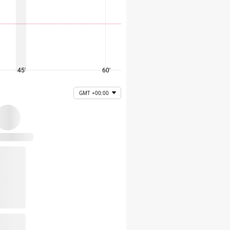
45'
60'
75'
GMT +00:00