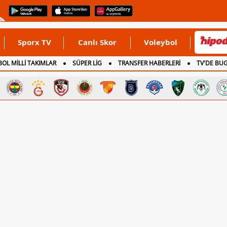
Sporx TV
Canlı Skor
Voleybol
OL MİLLİ TAKIMLAR
SÜPER LİG
TRANSFER HABERLERİ
TV'DE BU