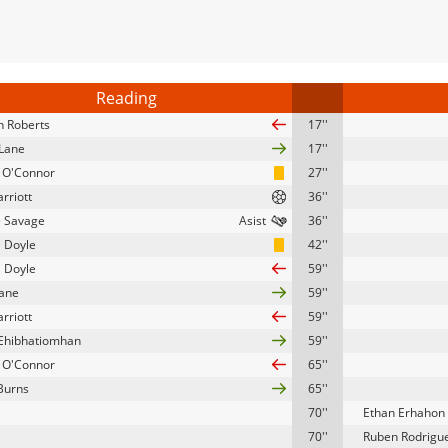
Reading
 Roberts
17''
Lane
17''
 O'Connor
27''
rriott
36''
e Savage
36''
 Doyle
42''
 Doyle
59''
eane
59''
rriott
59''
 Ehibhatiomhan
59''
 O'Connor
65''
 Burns
65''
70''
Ethan Erhahon
70''
Ruben Rodrigu