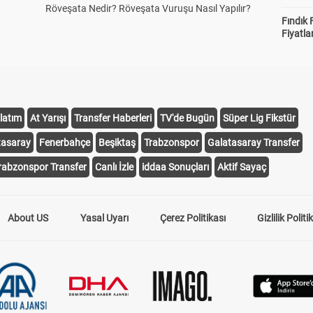
Röveşata Nedir? Röveşata Vuruşu Nasıl Yapılır?
Fındık 
Fiyatla
latım
At Yarışı
Transfer Haberleri
TV'de Bugün
Süper Lig Fikstür
tasaray
Fenerbahçe
Beşiktaş
Trabzonspor
Galatasaray Transfer
rabzonspor Transfer
Canlı İzle
iddaa Sonuçları
Aktif Sayaç
About US
Yasal Uyarı
Çerez Politikası
Gizlilik Politi