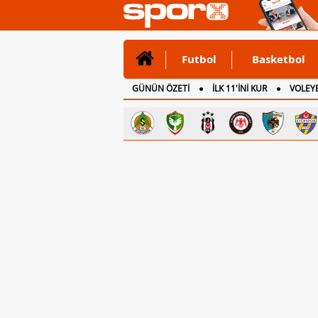
Futbol
Basketbol
GÜNÜN ÖZETİ
İLK 11'İNİ KUR
VOLEYB
CANLI ANLATIM
İNGİLTERE