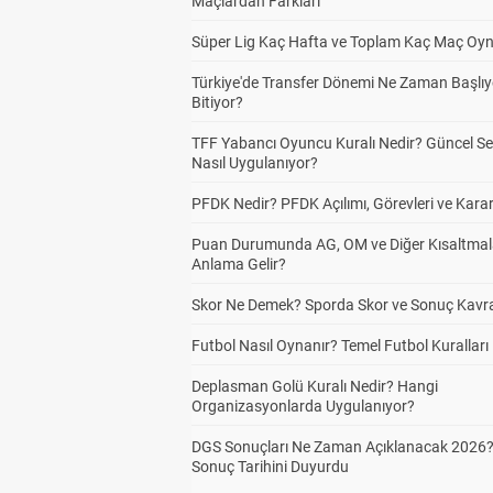
Maçlardan Farkları
Süper Lig Kaç Hafta ve Toplam Kaç Maç Oyn
Türkiye'de Transfer Dönemi Ne Zaman Başlıy
Bitiyor?
TFF Yabancı Oyuncu Kuralı Nedir? Güncel S
Nasıl Uygulanıyor?
PFDK Nedir? PFDK Açılımı, Görevleri ve Karar
Puan Durumunda AG, OM ve Diğer Kısaltmal
Anlama Gelir?
Skor Ne Demek? Sporda Skor ve Sonuç Kavr
Futbol Nasıl Oynanır? Temel Futbol Kuralları
Deplasman Golü Kuralı Nedir? Hangi
Organizasyonlarda Uygulanıyor?
DGS Sonuçları Ne Zaman Açıklanacak 2026
Sonuç Tarihini Duyurdu