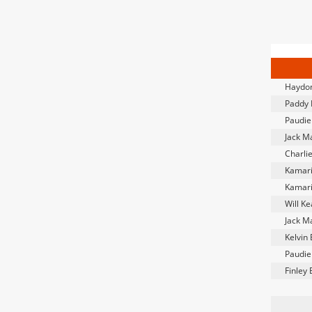
Haydon
Paddy 
Paudie
Jack Ma
Charli
Kamari
Kamari
Will K
Jack Ma
Kelvin
Paudie
Finley