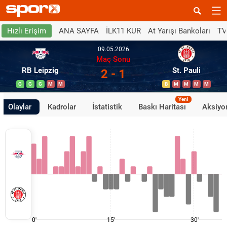
ANA SAYFA
İLK11 KUR
At Yarışı Bankoları
TV
Hızlı Erişim
09.05.2026
Maç Sonu
RB Leipzig
St. Pauli
2 - 1
G
G
G
M
M
B
M
M
M
M
Yeni
Olaylar
Kadrolar
İstatistik
Baskı Haritası
Aksiyon
0'
15'
30'