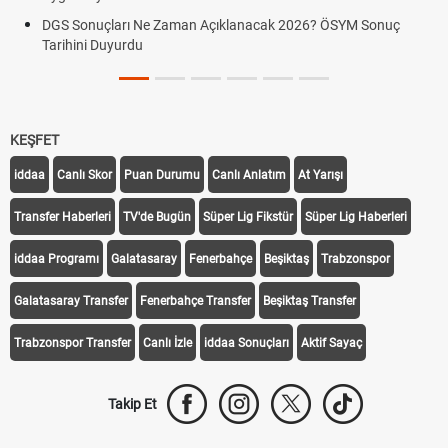
DGS Sonuçları Ne Zaman Açıklanacak 2026? ÖSYM Sonuç
Tarihini Duyurdu
KEŞFET
iddaa
Canlı Skor
Puan Durumu
Canlı Anlatım
At Yarışı
Transfer Haberleri
TV'de Bugün
Süper Lig Fikstür
Süper Lig Haberleri
iddaa Programı
Galatasaray
Fenerbahçe
Beşiktaş
Trabzonspor
Galatasaray Transfer
Fenerbahçe Transfer
Beşiktaş Transfer
Trabzonspor Transfer
Canlı İzle
iddaa Sonuçları
Aktif Sayaç
Takip Et