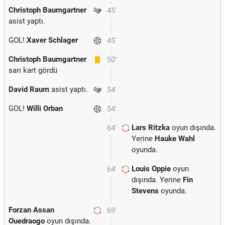
Christoph Baumgartner
45'
asist yaptı.
GOL!
Xaver Schlager
45'
Christoph Baumgartner
50'
sarı kart gördü
David Raum
asist yaptı.
54'
GOL!
Willi Orban
54'
Lars Ritzka
oyun dışında.
64'
Yerine
Hauke Wahl
oyunda.
Louis Oppie
oyun
64'
dışında. Yerine
Fin
Stevens
oyunda.
Forzan Assan
69'
Ouedraogo
oyun dışında.