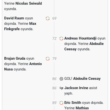
Yerine
Nicolas Seiwald
oyunda.
David Raum
oyun
69'
dışında. Yerine
Max
Finkgrafe
oyunda.
Andreas Hountondji
oyun
72'
dışında. Yerine
Abdoulie
Ceesay
oyunda.
Brajan Gruda
oyun
79'
dışında. Yerine
Antonio
Nusa
oyunda.
GOL!
Abdoulie Ceesay
86'
Jackson Irvine
asist
86'
yaptı.
Eric Smith
oyun dışında.
89'
Yerine
Mathias