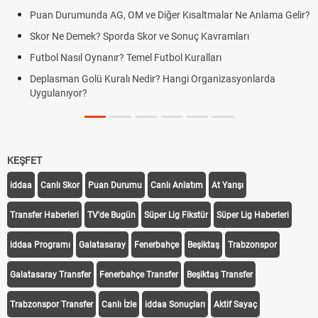
Puan Durumunda AG, OM ve Diğer Kısaltmalar Ne Anlama Gelir?
Skor Ne Demek? Sporda Skor ve Sonuç Kavramları
Futbol Nasıl Oynanır? Temel Futbol Kuralları
Deplasman Golü Kuralı Nedir? Hangi Organizasyonlarda
Uygulanıyor?
KEŞFET
iddaa
Canlı Skor
Puan Durumu
Canlı Anlatım
At Yarışı
Transfer Haberleri
TV'de Bugün
Süper Lig Fikstür
Süper Lig Haberleri
iddaa Programı
Galatasaray
Fenerbahçe
Beşiktaş
Trabzonspor
Galatasaray Transfer
Fenerbahçe Transfer
Beşiktaş Transfer
Trabzonspor Transfer
Canlı İzle
iddaa Sonuçları
Aktif Sayaç