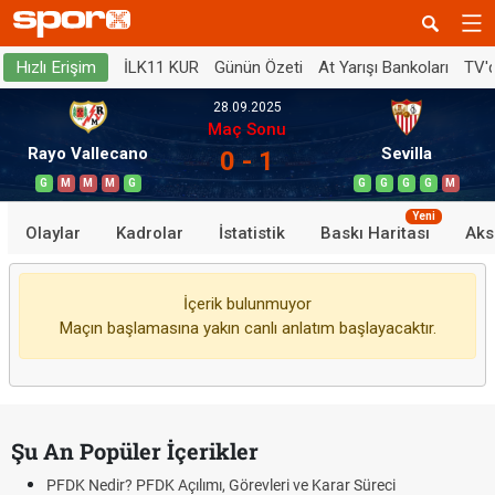
İLK11 KUR
Günün Özeti
At Yarışı Bankoları
TV'
Hızlı Erişim
28.09.2025
Maç Sonu
Rayo Vallecano
Sevilla
0 - 1
G
M
M
M
G
G
G
G
G
M
Yeni
Olaylar
Kadrolar
İstatistik
Baskı Haritası
Aks
İçerik bulunmuyor
Maçın başlamasına yakın canlı anlatım başlayacaktır.
Şu An Popüler İçerikler
PFDK Nedir? PFDK Açılımı, Görevleri ve Karar Süreci