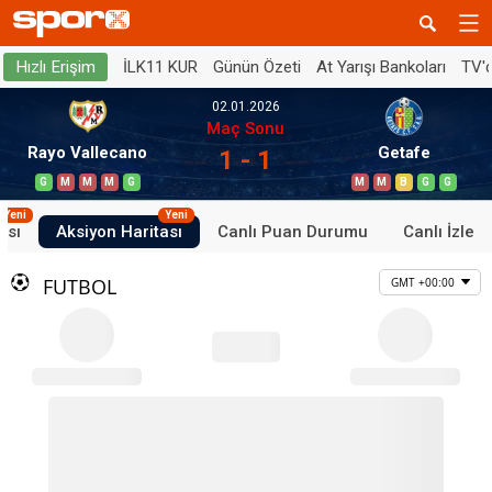
İLK11 KUR
Günün Özeti
At Yarışı Bankoları
TV'
Hızlı Erişim
02.01.2026
Maç Sonu
Rayo Vallecano
Getafe
1 - 1
G
M
M
M
G
M
M
B
G
G
Yeni
Yeni
ası
Aksiyon Haritası
Canlı Puan Durumu
Canlı İzle
FUTBOL
GMT +00:00