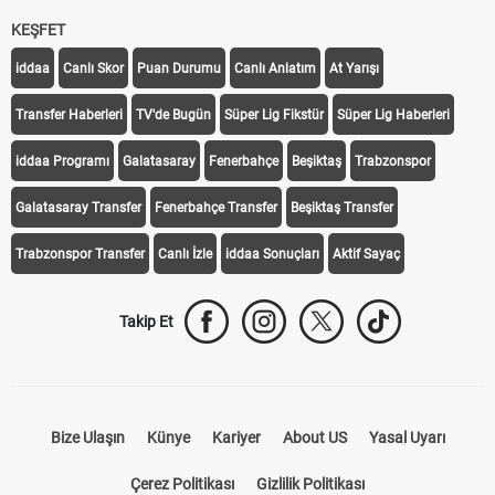
KEŞFET
iddaa
Canlı Skor
Puan Durumu
Canlı Anlatım
At Yarışı
Transfer Haberleri
TV'de Bugün
Süper Lig Fikstür
Süper Lig Haberleri
iddaa Programı
Galatasaray
Fenerbahçe
Beşiktaş
Trabzonspor
Galatasaray Transfer
Fenerbahçe Transfer
Beşiktaş Transfer
Trabzonspor Transfer
Canlı İzle
iddaa Sonuçları
Aktif Sayaç
Takip Et
Bize Ulaşın
Künye
Kariyer
About US
Yasal Uyarı
Çerez Politikası
Gizlilik Politikası