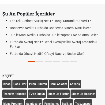
Şu An Popüler İçerikler
Endirekt Serbest Vuruş Nedir? Hangi Durumlarda Verilir?
Bonservis Nedir? Futbolda Bonservis Sistemi Nasıl İşler?
Jübile Maçı Nedir? Futbolda Jübile Yapmak Ne Anlama Gelir?
Futbolda Averaj Nedir? Genel Averaj ve İkili Averaj Arasındaki
Farklar
Futbolda Ofsayt Nedir? Ofsayt Nasıl ve Neden Olur?
KEŞFET
iddaa
Canlı Skor
Puan Durumu
Canlı Anlatım
At Yarışı
Transfer Haberleri
TV'de Bugün
Süper Lig Fikstür
Süper Lig Haberleri
iddaa Programı
Galatasaray
Fenerbahçe
Beşiktaş
Trabzonspor