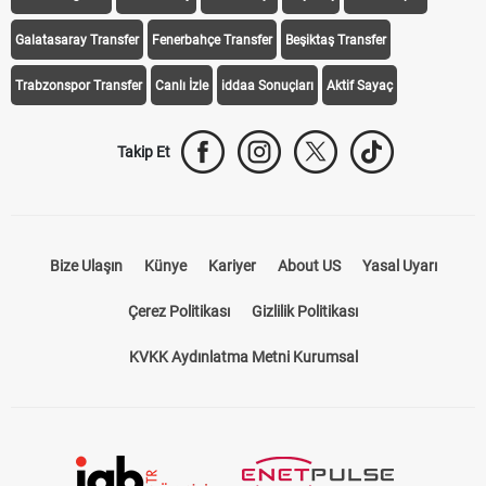
Galatasaray Transfer
Fenerbahçe Transfer
Beşiktaş Transfer
Trabzonspor Transfer
Canlı İzle
iddaa Sonuçları
Aktif Sayaç
Takip Et
Bize Ulaşın
Künye
Kariyer
About US
Yasal Uyarı
Çerez Politikası
Gizlilik Politikası
KVKK Aydınlatma Metni Kurumsal