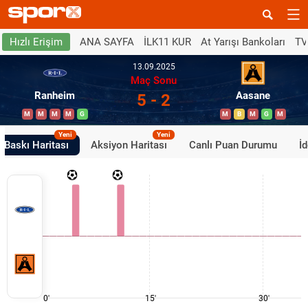
ANA SAYFA
İLK11 KUR
At Yarışı Bankoları
TV
Hızlı Erişim
13.09.2025
Maç Sonu
Ranheim
Aasane
5 - 2
M
M
M
M
G
M
B
M
G
M
Yeni
Yeni
Baskı Haritası
Aksiyon Haritası
Canlı Puan Durumu
İ
0'
15'
30'