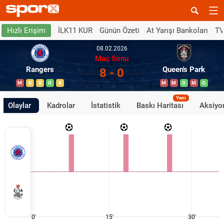
İLK11 KUR
Günün Özeti
At Yarışı Bankoları
TV
Hızlı Erişim
08.02.2026
Maç Sonu
Rangers
Queen's Park
8 - 0
M
B
B
G
B
M
M
G
M
G
Yeni
Olaylar
Kadrolar
İstatistik
Baskı Haritası
Aksiyon
0'
15'
30'