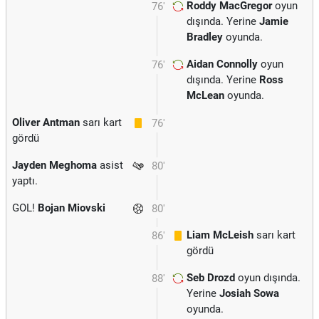
Roddy MacGregor
oyun
76'
dışında. Yerine
Jamie
Bradley
oyunda.
Aidan Connolly
oyun
76'
dışında. Yerine
Ross
McLean
oyunda.
Oliver Antman
sarı kart
76'
gördü
Jayden Meghoma
asist
80'
yaptı.
GOL!
Bojan Miovski
80'
Liam McLeish
sarı kart
86'
gördü
Seb Drozd
oyun dışında.
88'
Yerine
Josiah Sowa
oyunda.