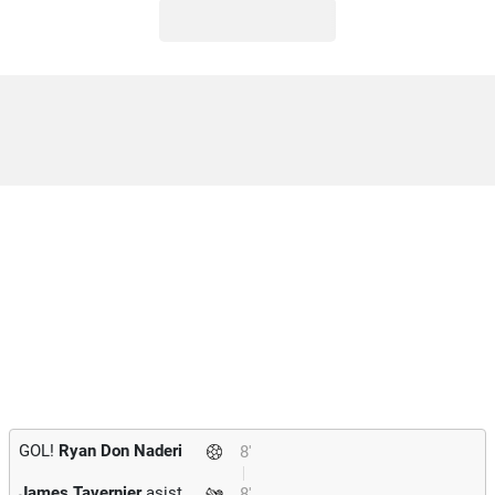
GOL!
Ryan Don Naderi
8'
James Tavernier
asist
8'