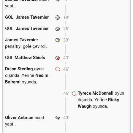
yaptı.
GOL!
James Tavernier
18'
GOL!
James Tavernier
26'
James Tavernier
39'
penaltıyı gole çevirdi.
GOL
Matthew Shiels
43'
Dujon Sterling
oyun
46'
dışında. Yerine
Nedim
Bajrami
oyunda.
Tyrece McDonnell
oyun
46'
dışında. Yerine
Ricky
Waugh
oyunda.
Oliver Antman
asist
49'
yaptı.