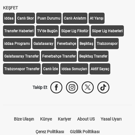
KEŞFET
iddaa
Canlı Skor
Puan Durumu
Canlı Anlatım
At Yarışı
Transfer Haberleri
TV'de Bugün
Süper Lig Fikstür
Süper Lig Haberleri
iddaa Programı
Galatasaray
Fenerbahçe
Beşiktaş
Trabzonspor
Galatasaray Transfer
Fenerbahçe Transfer
Beşiktaş Transfer
Trabzonspor Transfer
Canlı İzle
iddaa Sonuçları
Aktif Sayaç
Takip Et
Bize Ulaşın
Künye
Kariyer
About US
Yasal Uyarı