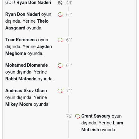
GOL!
Ryan Don Naderi
49'
Ryan Don Naderi
oyun
61'
dışında. Yerine
Thelo
Aasgaard
oyunda.
Tuur Rommens
oyun
61'
dışında. Yerine
Jayden
Meghoma
oyunda.
Mohamed Diomande
61'
oyun dışında. Yerine
Rabbi Matondo
oyunda.
Andreas Skov Olsen
71'
oyun dışında. Yerine
Mikey Moore
oyunda.
Grant Savoury
oyun
76'
dışında. Yerine
Liam
McLeish
oyunda.